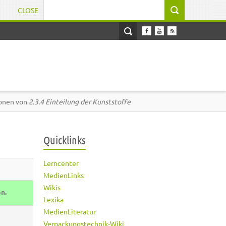
CLOSE
Suchformular
ionen von
2.3.4 Einteilung der Kunststoffe
Quicklinks
Lerncenter
MedienLinks
Wikis
on.
Lexika
MedienLiteratur
Verpackungstechnik-Wiki