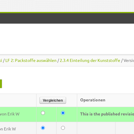
ki
/
LF 2: Packstoffe auswählen
/
2.3.4 Einteilung der Kunststoffe
/ Vers
(aktiver Reiter)
Operationen
von
Erik W
This is the published revisi
on
Erik W