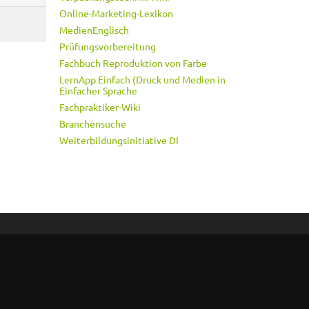
Online-Marketing-Lexikon
MedienEnglisch
Prüfungsvorbereitung
Fachbuch Reproduktion von Farbe
LernApp Einfach (Druck und Medien in
Einfacher Sprache
Fachpraktiker-Wiki
Branchensuche
Weiterbildungsinitiative DI