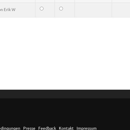
on
Erik W
edingungen
Presse
Feedback
Kontakt
Impressum