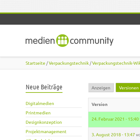
Direkt zum Inhalt
Startseite
/
Verpackungstechnik
/
Verpackungstechnik-Wi
Neue Beiträge
Anzeigen
Versionen
Haupt-Reiter
Digitalmedien
Version
Printmedien
24. Februar 2021 - 15:40
Designkonzeption
Projektmanagement
3. August 2018 - 13:47
v