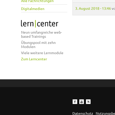
Alle Fachrichtungen
3. August 2018 - 13:46
v
Digitalmedien
Neun umfangreiche web-
based Trainings
Übungspool mit zehn
Modulen
Viele weitere Lernmodule
Zum Lerncenter
Datenschutz
Nutzungsb