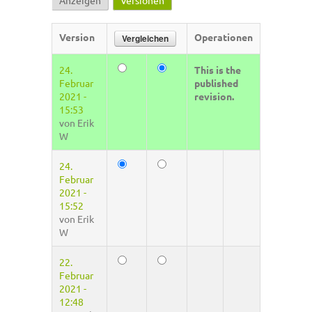
Anzeigen
Versionen
(aktiver Reiter)
Haupt-Reiter
Version
Operationen
24.
This is the
Februar
published
2021 -
revision.
15:53
von
Erik
W
24.
Februar
2021 -
15:52
von
Erik
W
22.
Februar
2021 -
12:48