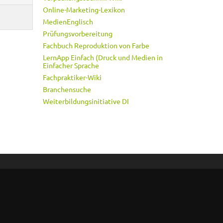
Online-Marketing-Lexikon
MedienEnglisch
Prüfungsvorbereitung
Fachbuch Reproduktion von Farbe
LernApp Einfach (Druck und Medien in
Einfacher Sprache
Fachpraktiker-Wiki
Branchensuche
Weiterbildungsinitiative DI