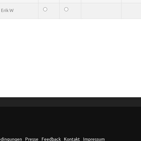
n
Erik W
edingungen
Presse
Feedback
Kontakt
Impressum