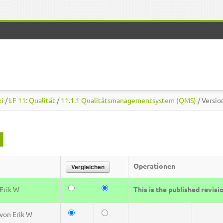
ki
/
LF 11: Qualität
/
11.1.1 Qualitätsmanagementsystem (QMS)
/ Versi
(aktiver Reiter)
Operationen
Erik W
This is the published revisi
von
Erik W