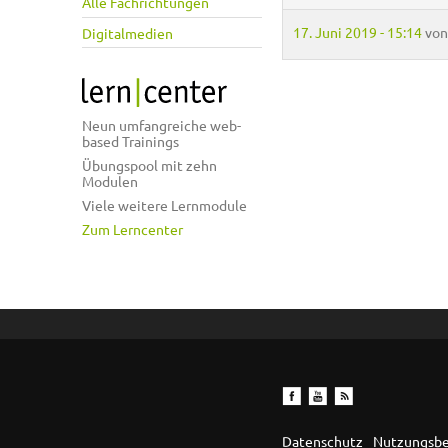
Alle Fachrichtungen
17. Juni 2019 - 15:14
vo
Digitalmedien
Neun umfangreiche web-
based Trainings
Übungspool mit zehn
Modulen
Viele weitere Lernmodule
Zum Lerncenter
Datenschutz
Nutzungsb