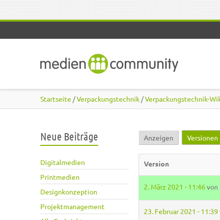
Direkt zum Inhalt
Startseite
/
Verpackungstechnik
/
Verpackungstechnik-Wi
Neue Beiträge
Anzeigen
Versionen
Haupt-Reiter
Digitalmedien
Version
Printmedien
2. März 2021 - 11:46
von
Designkonzeption
Projektmanagement
23. Februar 2021 - 11:39