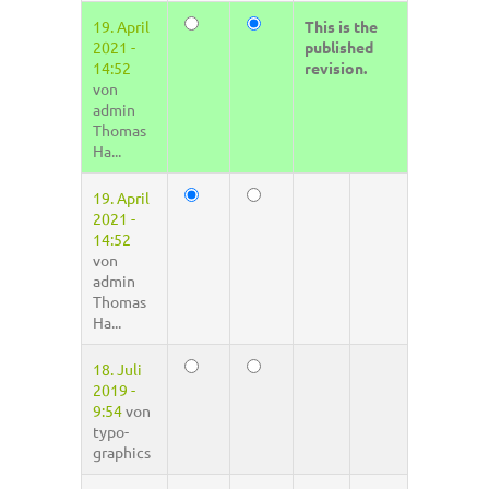
19. April
This is the
2021 -
published
14:52
revision.
von
admin
Thomas
Ha...
19. April
2021 -
14:52
von
admin
Thomas
Ha...
18. Juli
2019 -
9:54
von
typo-
graphics