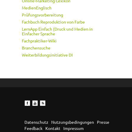
Online-Marketing-Lexikon
MedienEnglisch
Prüfungsvorbereitung
Fachbuch Reproduktion von Farbe
LernApp Einfach (Druck und Medien in
Einfacher Sprache
Fachpraktiker-Wiki
Branchensuche
Weiterbildungsinitiative DI
Datenschutz
Nutzungsbedingungen
Presse
Feedback
Kontakt
Impressum