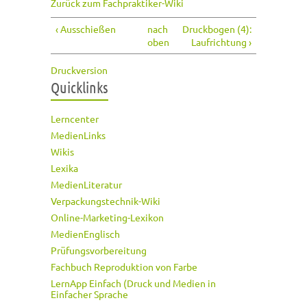
Zurück zum Fachpraktiker-Wiki
‹ Ausschießen
nach
Druckbogen (4):
oben
Laufrichtung ›
Druckversion
Quicklinks
Lerncenter
MedienLinks
Wikis
Lexika
MedienLiteratur
Verpackungstechnik-Wiki
Online-Marketing-Lexikon
MedienEnglisch
Prüfungsvorbereitung
Fachbuch Reproduktion von Farbe
LernApp Einfach (Druck und Medien in
Einfacher Sprache