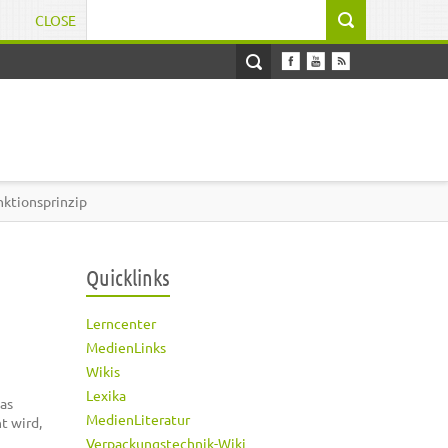
CLOSE
Suchformular
nktionsprinzip
Quicklinks
Lerncenter
MedienLinks
Wikis
Lexika
Das
MedienLiteratur
t wird,
Verpackungstechnik-Wiki