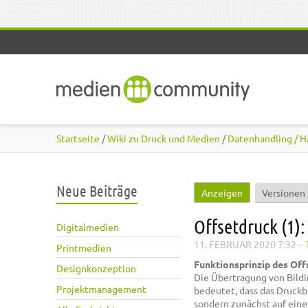
Direkt zum Inhalt
Startseite
/
Wiki zu Druck und Medien
/
Datenhandling / H
Neue Beiträge
Anzeigen
(aktiver Reiter
Versionen
Haupt-Reiter
Offsetdruck (1)
Digitalmedien
11. FEBRUAR 2020 7:32
–
Printmedien
Funktionsprinzip des Off
Designkonzeption
Die Übertragung von Bildi
Projektmanagement
bedeutet, dass das Druckb
sondern zunächst auf eine