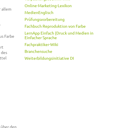
Online-Marketing-Lexikon
 allem
MedienEnglisch
Prüfungsvorbereitung
r
Fachbuch Reproduktion von Farbe
LernApp Einfach (Druck und Medien in
us Farbe
Einfacher Sprache
Fachpraktiker-Wiki
rt
Branchensuche
 des
ttel
Weiterbildungsinitiative DI
n über den