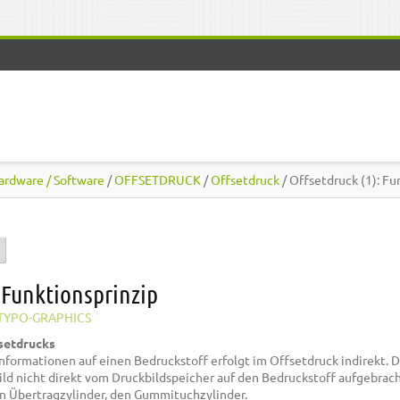
ardware / Software
/
OFFSETDRUCK
/
Offsetdruck
/ Offsetdruck (1): Fu
)
: Funktionsprinzip
TYPO-GRAPHICS
setdrucks
nformationen auf einen Bedruckstoff erfolgt im Offsetdruck indirekt. 
ild nicht direkt vom Druckbildspeicher auf den Bedruckstoff aufgebrach
n Übertragzylinder, den Gummituchzylinder.