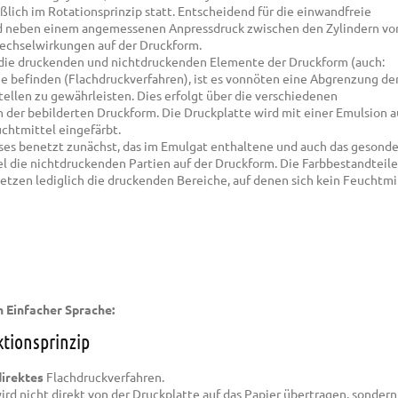
ßlich im Rotationsprinzip statt. Entscheidend für die einwandfreie
d neben einem angemessenen Anpressdruck zwischen den Zylindern vor
echselwirkungen auf der Druckform.
 die druckenden und nichtdruckenden Elemente der Druckform (auch:
ne befinden (Flachdruckverfahren), ist es vonnöten eine Abgrenzung de
tellen zu gewährleisten. Dies erfolgt über die verschiedenen
der bebilderten Druckform. Die Druckplatte wird mit einer Emulsion a
htmittel eingefärbt.
es benetzt zunächst, das im Emulgat enthaltene und auch das gesonde
 die nichtdruckenden Partien auf der Druckform. Die Farbbestandteile
tzen lediglich die druckenden Bereiche, auf denen sich kein Feuchtmi
n Einfacher Sprache:
ktionsprinzip
direktes
Flachdruckverfahren.
wird nicht direkt von der Druckplatte auf das Papier übertragen, sonder