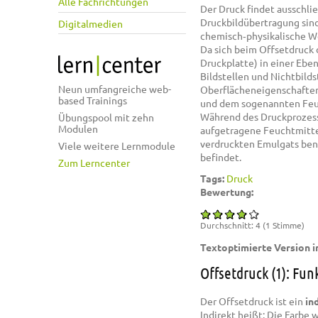
Alle Fachrichtungen
Der Druck findet ausschlie
Druckbildübertragung sin
Digitalmedien
chemisch‐physikalische W
Da sich beim Offsetdruck
Druckplatte) in einer Ebe
Bildstellen und Nichtbilds
Neun umfangreiche web-
Oberflächeneigenschaften 
based Trainings
und dem sogenannten Feuc
Während des Druckprozess
Übungspool mit zehn
Modulen
aufgetragene Feuchtmittel
verdruckten Emulgats bene
Viele weitere Lernmodule
befindet.
Zum Lerncenter
Tags:
Druck
Bewertung:
Durchschnitt:
4
(
1
Stimme)
Textoptimierte Version i
Offsetdruck (1): Fun
Der Offsetdruck ist ein
in
Indirekt heißt: Die Farbe 