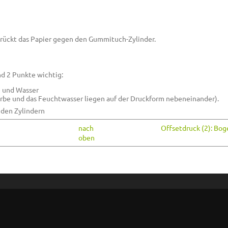
drückt das Papier gegen den Gummituch-Zylinder.
ind 2 Punkte wichtig:
e und Wasser
arbe und das Feuchtwasser liegen auf der Druckform nebeneinander).
 den Zylindern
nach
Offsetdruck (2): Bog
oben