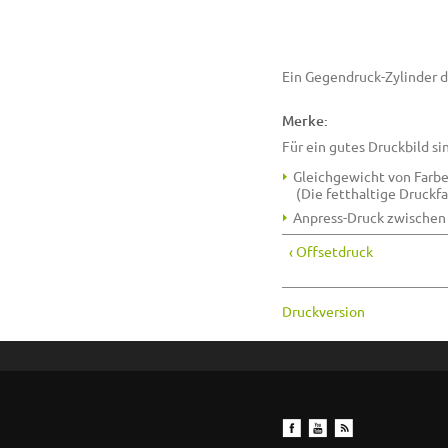
Ein Gegendruck-Zylinder 
Merke:
Für ein gutes Druckbild s
Gleichgewicht von Farb
(Die fetthaltige Druckf
Anpress-Druck zwischen
‹ Offsetdruck
Druckversion