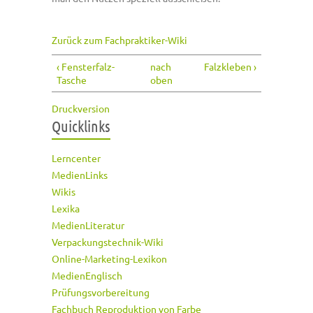
Zurück zum Fachpraktiker-Wiki
‹ Fensterfalz-
nach
Falzkleben ›
Tasche
oben
Druckversion
Quicklinks
Lerncenter
MedienLinks
Wikis
Lexika
MedienLiteratur
Verpackungstechnik-Wiki
Online-Marketing-Lexikon
MedienEnglisch
Prüfungsvorbereitung
Fachbuch Reproduktion von Farbe