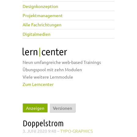
Designkonzeption
Projektmanagement
Alle Fachrichtungen
Digitalmedien
Neun umfangreiche web-based Trainings
Übungspool mit zehn Modulen
Viele weitere Lernmodule
Zum Lerncenter
Anzeigen
(aktiver Reiter)
Versionen
Haupt-Reiter
Doppelstrom
3. JUNI 2020 9:48
–
TYPO-GRAPHICS