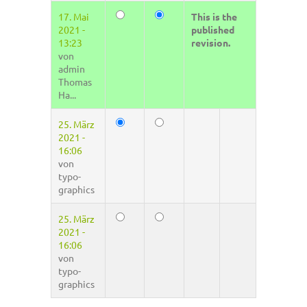
17. Mai
This is the
2021 -
published
13:23
revision.
von
admin
Thomas
Ha...
25. März
2021 -
16:06
von
typo-
graphics
25. März
2021 -
16:06
von
typo-
graphics