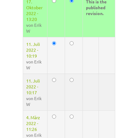
17.
This is the
Oktober
published
2022 -
revision.
13:20
von
Erik
W
11. Juli
2022 -
10:19
von
Erik
W
11. Juli
2022 -
10:17
von
Erik
W
4. März
2022 -
11:26
von
Erik