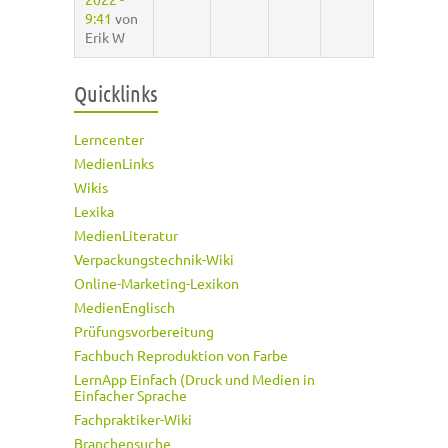
9:41
von
Erik W
Quicklinks
Lerncenter
MedienLinks
Wikis
Lexika
MedienLiteratur
Verpackungstechnik-Wiki
Online-Marketing-Lexikon
MedienEnglisch
Prüfungsvorbereitung
Fachbuch Reproduktion von Farbe
LernApp Einfach (Druck und Medien in
Einfacher Sprache
Fachpraktiker-Wiki
Branchensuche