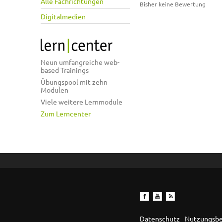
Alle Fachrichtungen
Bisher keine Bewertung
Digitalmedien
Neun umfangreiche web-
based Trainings
Übungspool mit zehn
Modulen
Viele weitere Lernmodule
Zum Lerncenter
Datenschutz
Nutzungsb