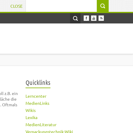
CLOSE
Suchformular
Quicklinks
l z.B. ein
Lerncenter
läche die
MedienLinks
n. Oftmals
Wikis
Lexika
MedienLiteratur
Verpackungstechnik-Wiki