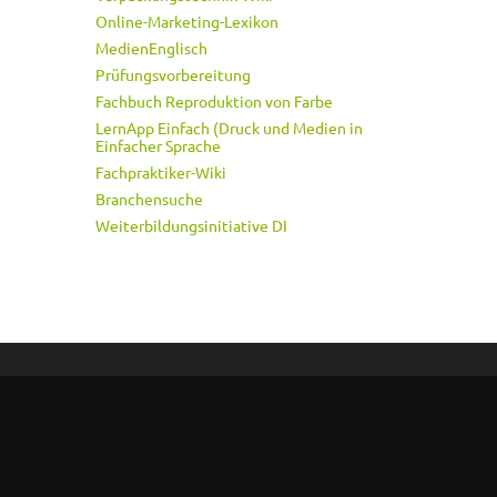
Online-Marketing-Lexikon
MedienEnglisch
Prüfungsvorbereitung
Fachbuch Reproduktion von Farbe
LernApp Einfach (Druck und Medien in
Einfacher Sprache
Fachpraktiker-Wiki
Branchensuche
Weiterbildungsinitiative DI