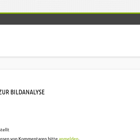
ZUR BILDANALYSE
tellt
yse
assen von Kommentaren bitte
anmelden
.