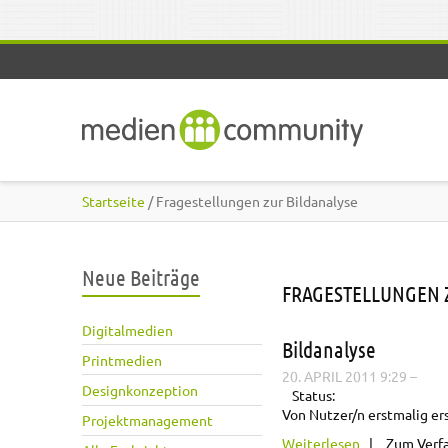
Direkt zum Inhalt
Startseite
/ Fragestellungen zur Bildanalyse
Neue Beiträge
FRAGESTELLUNGEN 
Digitalmedien
Bildanalyse
Printmedien
20. APRIL 2011 9:29
–
Designkonzeption
Status:
Von Nutzer/n erstmalig ers
Projektmanagement
über Bildanal
Weiterlesen
Zum Verf