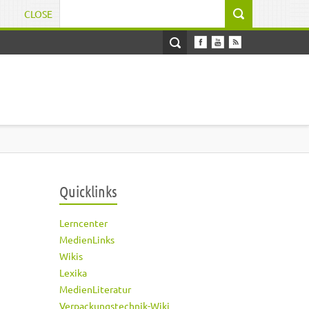
CLOSE
Suchformular
Quicklinks
Lerncenter
MedienLinks
Wikis
Lexika
MedienLiteratur
Verpackungstechnik-Wiki