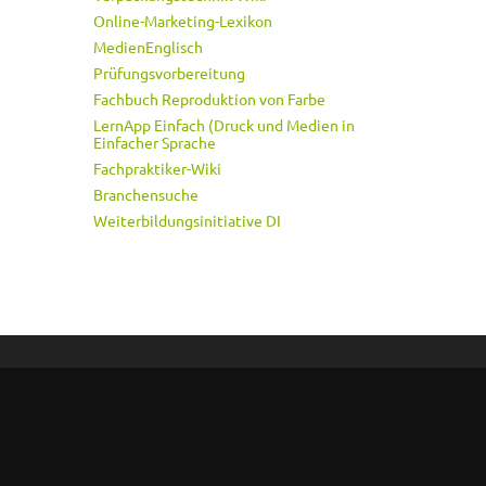
Online-Marketing-Lexikon
MedienEnglisch
Prüfungsvorbereitung
Fachbuch Reproduktion von Farbe
LernApp Einfach (Druck und Medien in
Einfacher Sprache
Fachpraktiker-Wiki
Branchensuche
Weiterbildungsinitiative DI