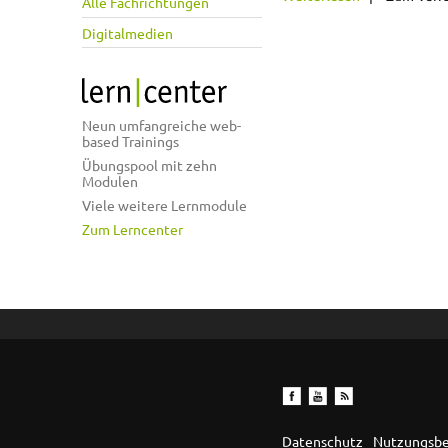
Alle Fachrichtungen
Digitalmedien
Neun umfangreiche web-
based Trainings
Übungspool mit zehn
Modulen
Viele weitere Lernmodule
Zum Lerncenter
Datenschutz
Nutzungsb