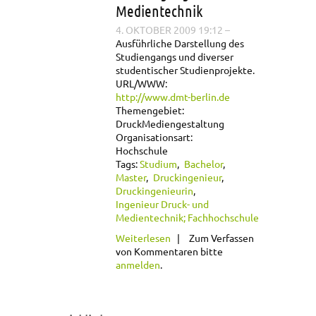
Medientechnik
4. OKTOBER 2009 19:12
–
Ausführliche Darstellung des
Studiengangs und diverser
studentischer Studienprojekte.
URL/WWW:
http://www.dmt-berlin.de
Themengebiet:
Druck
Mediengestaltung
Organisationsart:
Hochschule
Tags:
Studium
Bachelor
Master
Druckingenieur
Druckingenieurin
Ingenieur Druck- und
Medientechnik; Fachhochschule
über Beuth
Weiterlesen
Zum Verfassen
Hochschule für
von Kommentaren bitte
Technik Berlin -
anmelden
.
Studiengang Druck-
und Medientechnik