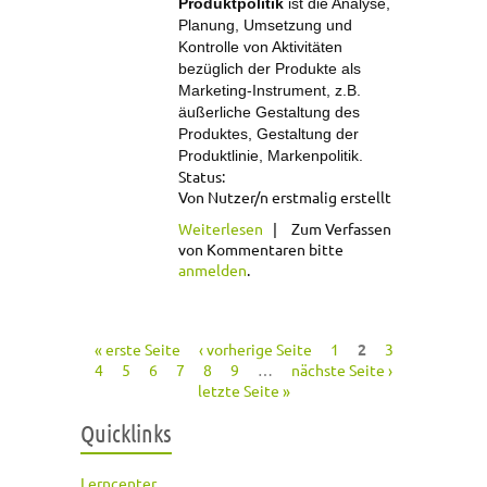
Produktpolitik
ist die Analyse,
Planung, Umsetzung und
Kontrolle von Aktivitäten
bezüglich der Produkte als
Marketing-Instrument, z.B.
äußerliche Gestaltung des
Produktes, Gestaltung der
Produktlinie, Markenpolitik.
Status:
Von Nutzer/n erstmalig erstellt
über Produktpolitik
Weiterlesen
Zum Verfassen
von Kommentaren bitte
anmelden
.
« erste Seite
‹ vorherige Seite
1
2
3
Seiten
4
5
6
7
8
9
…
nächste Seite ›
letzte Seite »
Quicklinks
Lerncenter