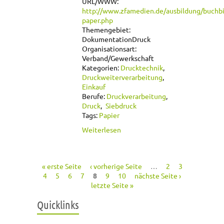
URL/WWW:
http://www.zfamedien.de/ausbildung/buchbin
paper.php
Themengebiet:
Dokumentation
Druck
Organisationsart:
Verband/Gewerkschaft
Kategorien:
Drucktechnik
Druckweiterverarbeitung
Einkauf
Berufe:
Druckverarbeitung
Druck
Siebdruck
Tags:
Papier
über Papierlexikon
Weiterlesen
des ZFA
« erste Seite
‹ vorherige Seite
…
2
3
Seiten
4
5
6
7
8
9
10
nächste Seite ›
letzte Seite »
Quicklinks