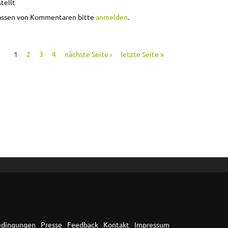
tellt
assen von Kommentaren bitte
anmelden
.
1
2
3
4
nächste Seite ›
letzte Seite »
edingungen
Presse
Feedback
Kontakt
Impressum