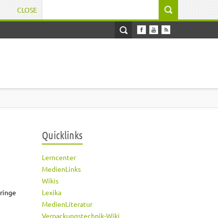
CLOSE
Suchformular
Quicklinks
Lerncenter
MedienLinks
Wikis
Lexika
ringe
MedienLiteratur
Verpackungstechnik-Wiki