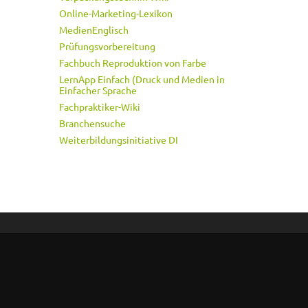
Online-Marketing-Lexikon
MedienEnglisch
Prüfungsvorbereitung
Fachbuch Reproduktion von Farbe
LernApp Einfach (Druck und Medien in
Einfacher Sprache
Fachpraktiker-Wiki
Branchensuche
Weiterbildungsinitiative DI