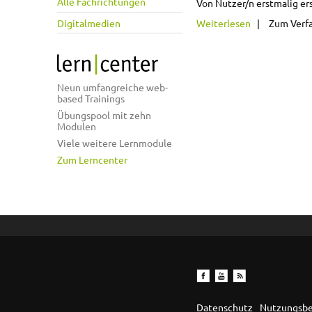
Alle Fachrichtungen
Von Nutzer/n erstmalig ers
über Molette
Digitalmedien
Weiterlesen
Zum Verf
Seiten
Neun umfangreiche web-
based Trainings
Übungspool mit zehn
Modulen
Viele weitere Lernmodule
Zum Lerncenter
Datenschutz
Nutzungsb