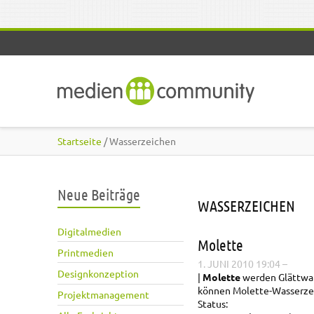
Direkt zum Inhalt
Startseite
/ Wasserzeichen
Neue Beiträge
WASSERZEICHEN
Digitalmedien
Molette
Printmedien
1. JUNI 2010 19:04
–
Designkonzeption
Molette
werden Glättwal
können Molette-Wasserzei
Projektmanagement
Status: