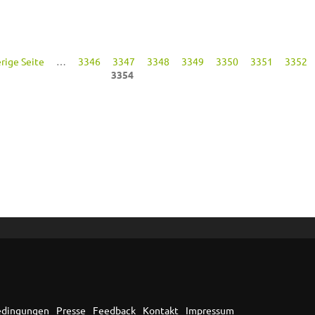
erige Seite
…
3346
3347
3348
3349
3350
3351
3352
3354
edingungen
Presse
Feedback
Kontakt
Impressum