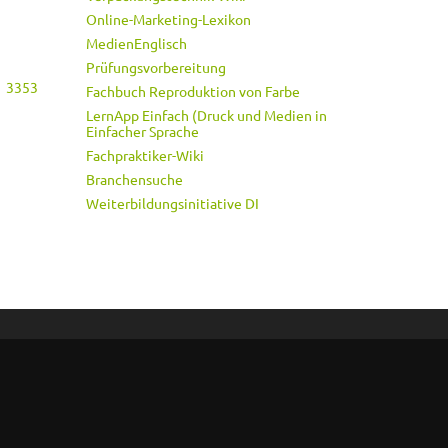
Online-Marketing-Lexikon
MedienEnglisch
Prüfungsvorbereitung
3353
Fachbuch Reproduktion von Farbe
LernApp Einfach (Druck und Medien in
Einfacher Sprache
Fachpraktiker-Wiki
Branchensuche
Weiterbildungsinitiative DI