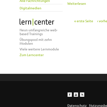
Alle Fachrichtungen
über Pappe
Weiterlesen
Digitalmedien
« erste Seite
‹ vorh
Seiten
Neun umfangreiche web-
based Trainings
Übungspool mit zehn
Modulen
Viele weitere Lernmodule
Zum Lerncenter
Datenschutz
Nutzungsb