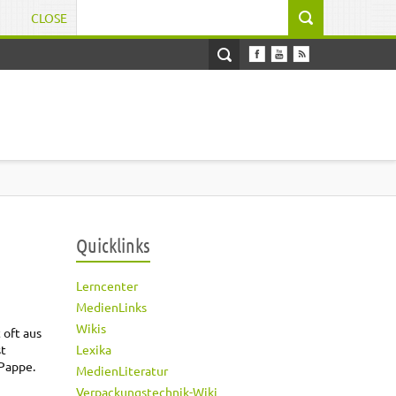
CLOSE
Suchformular
Quicklinks
Lerncenter
MedienLinks
Wikis
 oft aus
Lexika
st
Pappe.
MedienLiteratur
Verpackungstechnik-Wiki