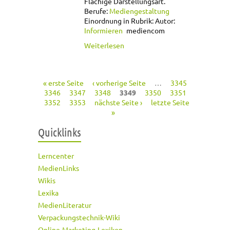
Flächige Darstellungsart.
Berufe:
Mediengestaltung
Einordnung in Rubrik:
Autor:
Informieren
mediencom
über 2D
Weiterlesen
« erste Seite
‹ vorherige Seite
…
3345
Seiten
3346
3347
3348
3349
3350
3351
3352
3353
nächste Seite ›
letzte Seite
»
Quicklinks
Lerncenter
MedienLinks
Wikis
Lexika
MedienLiteratur
Verpackungstechnik-Wiki
Online-Marketing-Lexikon