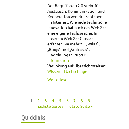
Der Begriff Web 2.0 steht für
Austausch, Kommunikation und
Kooperation von Nutzer/innen
im Internet. Wie jede technische
Innovation hat auch das Web 2.0
eine eigene Fachsprache. In
unserem Web 2.0-Glossar
erfahren Sie mehr zu „Wikis",
„Blogs" und „Vodcasts".
Einordnung in Rubrik:
Informieren
Verlinkung auf Übersichtsseiten:
Wissen + Nachschlagen
über Web 2.0
Weiterlesen
1
2
3
4
5
6
7
8
9
…
Seiten
nächste Seite ›
letzte Seite »
Quicklinks