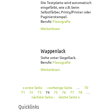
Die Textplatte wird automatisch
eingefärbt, wie z.B. beim
Selbstfärber, Printy/Printer oder
Paginierstempel.
Berufe:
Flexografie
über Stempelgerät
Weiterlesen
Wappenlack
Siehe unter Siegellack.
Berufe:
Flexografie
über Wappenlack
Weiterlesen
« erste Seite
‹ vorherige Seite
…
70
Seiten
71
72
73
74
75
76
77
78
…
nächste Seite ›
letzte Seite »
Quicklinks