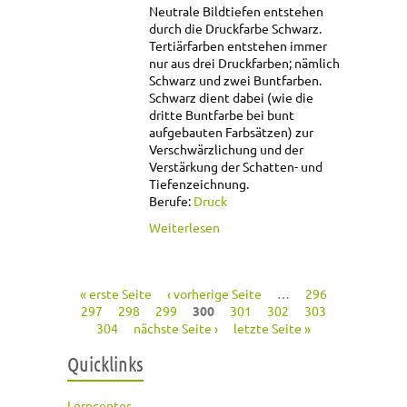
Neutrale Bildtiefen entstehen
durch die Druckfarbe Schwarz.
Tertiärfarben entstehen immer
nur aus drei Druckfarben; nämlich
Schwarz und zwei Buntfarben.
Schwarz dient dabei (wie die
dritte Buntfarbe bei bunt
aufgebauten Farbsätzen) zur
Verschwärzlichung und der
Verstärkung der Schatten- und
Tiefenzeichnung.
Berufe:
Druck
über Unbuntaufbau
Weiterlesen
« erste Seite
‹ vorherige Seite
…
296
Seiten
297
298
299
300
301
302
303
304
nächste Seite ›
letzte Seite »
Quicklinks
Lerncenter