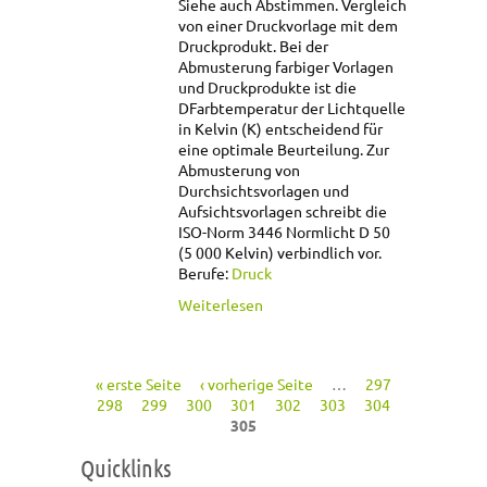
Siehe auch Abstimmen. Vergleich
von einer Druckvorlage mit dem
Druckprodukt. Bei der
Abmusterung farbiger Vorlagen
und Druckprodukte ist die
DFarbtemperatur der Lichtquelle
in Kelvin (K) entscheidend für
eine optimale Beurteilung. Zur
Abmusterung von
Durchsichtsvorlagen und
Aufsichtsvorlagen schreibt die
ISO-Norm 3446 Normlicht D 50
(5 000 Kelvin) verbindlich vor.
Berufe:
Druck
über Abmusterung
Weiterlesen
« erste Seite
‹ vorherige Seite
…
297
Seiten
298
299
300
301
302
303
304
305
Quicklinks