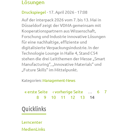
Lösungen
Druckspiegel
-
17. April 2026 - 17:08
Auf der interpack 2026 vom 7. bis 13. Mai in
Düsseldorf zeigt der VDMA gemeinsam mit
Kooperationspartnern aus Wissenschaft,
Forschung und Industrie innovative Lösungen
für eine nachhaltige, effiziente und
digitalisierte Verpackungsindustrie. In der
Technologie Lounge in Halle 4, Stand C54
stehen die drei Leitthemen der Messe „Smart
Manufacturing“, „Innovative Materials“ und
„Future Skills“ im Mittelpunkt.
Kategorien:
Management-News
« erste Seite
‹ vorherige Seite
…
6
7
Seiten
8
9
10
11
12
13
14
Quicklinks
Lerncenter
MedienLinks