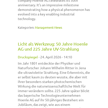
company Hoenle AG celebrates its 50th
anniversary. It’s an impressive milestone
demonstrating how a physical phenomenon has
evolved into a key enabling industrial
technology.
Kategorien:
Management-News
Licht als Werkzeug: 50 Jahre Hoenle
AG und 225 Jahre UV-Strahlung
Druckspiegel
-
24. April 2026 - 14:10
Im Jahr 1801 entdeckte der Physiker und
Naturforscher Johann Wilhelm Ritter in Jena
die ultraviolette Strahlung. Eine Erkenntnis, die
er selbst kaum zu deuten wusste, die aber mit
ihrer besonders starken photochemischen
Wirkung die naturwissenschaftliche Welt für
immer verändern sollte. 225 Jahre später blickt
das bayerische Technologieunternehmen
Hoenle AG auf ihr 50-jähriges Bestehen: ein
Jubiläum, das zeigt, wie aus einem