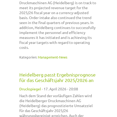
Druckmaschinen AG (Heidelberg) is on track to
meet its projected revenue target for the
2025/26 fiscal year on a currency-adjusted
basis. Order intake also continued the trend
seen in the final quarters of previous years. In
addition, Heidelberg continues to successfully
implement the personnel and efficiency
measures it has initiated and is achieving its
fiscal year targets with regard to operating
costs.
Kategorien:
Management-News
Heidelberg passt Ergebnisprognose
für das Geschäftsjahr 2025/2026 an
Druckspiegel
-
17. April 2026 - 20:08
Nach dem Stand der vorläufigen Zahlen wird
die Heidelberger Druckmaschinen AG
(Heidelberg) das prognostizierte Umsatzziel
für das Geschäftsjahr 2025/26
währungsbereinigt erreichen. Auch der