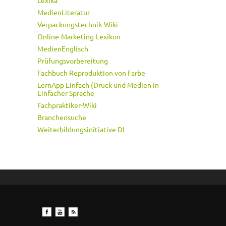
MedienLiteratur
Verpackungstechnik-Wiki
Online-Marketing-Lexikon
MedienEnglisch
Prüfungsvorbereitung
Fachbuch Reproduktion von Farbe
LernApp Einfach (Druck und Medien in
Einfacher Sprache
Fachpraktiker-Wiki
Branchensuche
Weiterbildungsinitiative DI