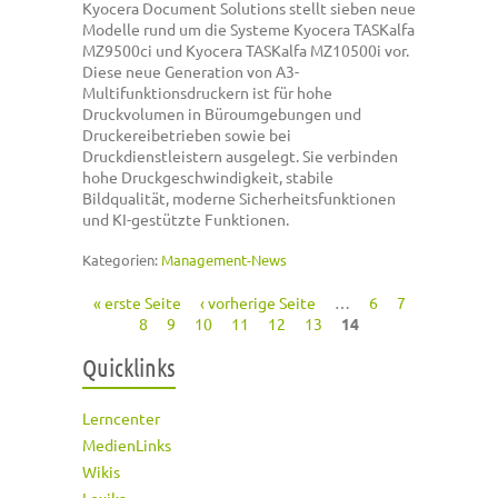
Kyocera Document Solutions stellt sieben neue
Modelle rund um die Systeme Kyocera TASKalfa
MZ9500ci und Kyocera TASKalfa MZ10500i vor.
Diese neue Generation von A3-
Multifunktionsdruckern ist für hohe
Druckvolumen in Büroumgebungen und
Druckereibetrieben sowie bei
Druckdienstleistern ausgelegt. Sie verbinden
hohe Druckgeschwindigkeit, stabile
Bildqualität, moderne Sicherheitsfunktionen
und KI-gestützte Funktionen.
Kategorien:
Management-News
« erste Seite
‹ vorherige Seite
…
6
7
Seiten
8
9
10
11
12
13
14
Quicklinks
Lerncenter
MedienLinks
Wikis
Lexika