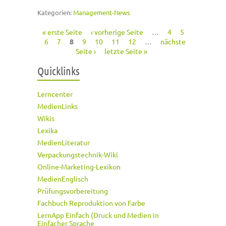
Kategorien:
Management-News
« erste Seite
‹ vorherige Seite
…
4
5
Seiten
6
7
8
9
10
11
12
…
nächste
Seite ›
letzte Seite »
Quicklinks
Lerncenter
MedienLinks
Wikis
Lexika
MedienLiteratur
Verpackungstechnik-Wiki
Online-Marketing-Lexikon
MedienEnglisch
Prüfungsvorbereitung
Fachbuch Reproduktion von Farbe
LernApp Einfach (Druck und Medien in
Einfacher Sprache