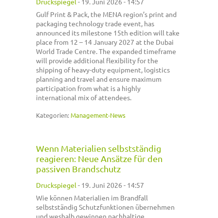
Druckspiegel
-
19. Juni 2026 - 14:57
Gulf Print & Pack, the MENA region’s print and
packaging technology trade event, has
announced its milestone 15th edition will take
place from 12 – 14 January 2027 at the Dubai
World Trade Centre. The expanded timeframe
will provide additional flexibility for the
shipping of heavy-duty equipment, logistics
planning and travel and ensure maximum
participation from what is a highly
international mix of attendees.
Kategorien:
Management-News
Wenn Materialien selbstständig
reagieren: Neue Ansätze für den
passiven Brandschutz
Druckspiegel
-
19. Juni 2026 - 14:57
Wie können Materialien im Brandfall
selbstständig Schutzfunktionen übernehmen
und weshalb gewinnen nachhaltige