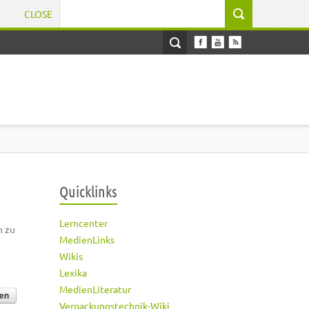
CLOSE
Suchformular
Quicklinks
Lerncenter
h zu
MedienLinks
Wikis
Lexika
MedienLiteratur
Verpackungstechnik-Wiki