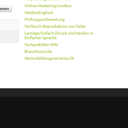
Online-Marketing-Lexikon
MedienEnglisch
Prüfungsvorbereitung
Fachbuch Reproduktion von Farbe
LernApp Einfach (Druck und Medien in
Einfacher Sprache
Fachpraktiker-Wiki
Branchensuche
Weiterbildungsinitiative DI