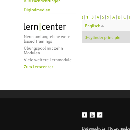
Alle Fachrichtungen
Digitalmedien
(
|
1
|
3
|
4
|
5
|
9
|
A
|
B
|
C
|
Englisch
Neun umfangreiche web-
3-cylinder principle
based Trainings
Übungspool mit zehn
Modulen
Viele weitere Lernmodule
Zum Lerncenter
Datenschutz
Nutzungsb