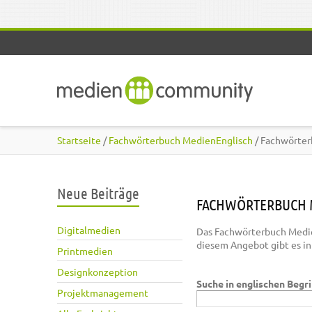
Direkt zum Inhalt
Startseite
/
Fachwörterbuch MedienEnglisch
/ Fachwörter
Neue Beiträge
FACHWÖRTERBUCH 
Digitalmedien
Das Fachwörterbuch Medie
diesem Angebot gibt es i
Printmedien
Designkonzeption
Suche in englischen Begr
Projektmanagement