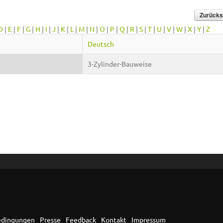
D
|
E
|
F
|
G
|
H
|
I
|
J
|
K
|
L
|
M
|
N
|
O
|
P
|
Q
|
R
|
S
|
T
|
U
|
V
|
W
|
X
|
Y
|
Z
Deutsch
3-Zylinder-Bauweise
edingungen
Presse
Feedback
Kontakt
Impressum