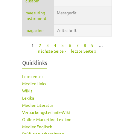
custom
maesuring
Messgerät
instrument
magazine
Zeitschrift
1
2
3
4
5
6
7
8
9
…
Seiten
nächste Seite ›
letzte Seite »
Quicklinks
Lerncenter
MedienLinks
Wikis
Lexika
MedienLiteratur
Verpackungstechnik-Wiki
Online-Marketing-Lexikon
MedienEnglisch
Prüfungsvorbereitung