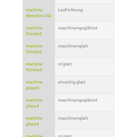
machine
Laufrichtung
direction MD
machine
maschinengeglättet
finished
machine
maschinenglatt
finished
machine
m'glatt
finished
machine
einseitig glatt
glazed
machine
maschinengeglättet
glazed
machine
maschinenglatt
glazed
machine
m'glatt