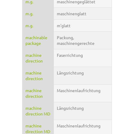
m.g.
maschinengeglättet
m.g.
maschinenglatt
m.g.
m'glatt
machinable
Packung,
package
maschinengerechte
machine
Faserrichtung
direction
machine
Längsrichtung
direction
machine
Maschinenlaufrichtung
direction
machine
Längsrichtung
direction MD
machine
Maschinenlaufrichtung
direction MD