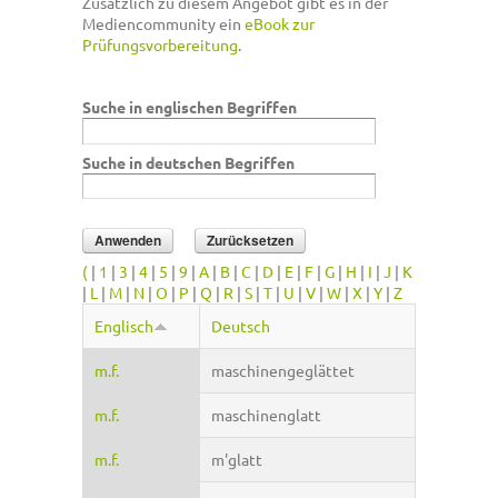
Zusätzlich zu diesem Angebot gibt es in der
Mediencommunity ein
eBook zur
Prüfungsvorbereitung
.
Suche in englischen Begriffen
Suche in deutschen Begriffen
(
|
1
|
3
|
4
|
5
|
9
|
A
|
B
|
C
|
D
|
E
|
F
|
G
|
H
|
I
|
J
|
K
|
L
|
M
|
N
|
O
|
P
|
Q
|
R
|
S
|
T
|
U
|
V
|
W
|
X
|
Y
|
Z
Englisch
Deutsch
m.f.
maschinengeglättet
m.f.
maschinenglatt
m.f.
m'glatt