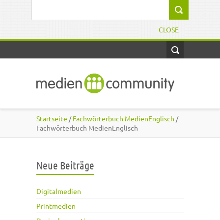
Direkt zum Inhalt
Suchformular
CLOSE
Startseite
/
Fachwörterbuch MedienEnglisch
/
Fachwörterbuch MedienEnglisch
Neue Beiträge
Digitalmedien
Printmedien