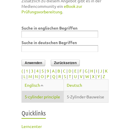
Zusätzlich zu diesem Angebot gibt es in der
Mediencommunity ein
eBook zur
Prüfungsvorbereitung
.
Suche in englischen Begriffen
Suche in deutschen Begriffen
(
|
1
|
3
|
4
|
5
|
9
|
A
|
B
|
C
|
D
|
E
|
F
|
G
|
H
|
I
|
J
|
K
|
L
|
M
|
N
|
O
|
P
|
Q
|
R
|
S
|
T
|
U
|
V
|
W
|
X
|
Y
|
Z
Englisch
Deutsch
5-cylinder principle
5-Zylinder-Bauweise
Quicklinks
Lerncenter