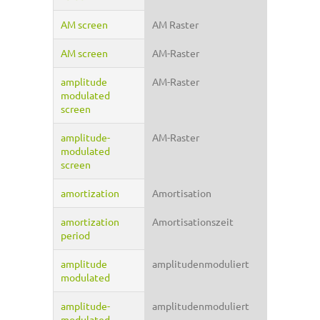
AM screen
AM Raster
AM screen
AM-Raster
amplitude
AM-Raster
modulated
screen
amplitude-
AM-Raster
modulated
screen
amortization
Amortisation
amortization
Amortisationszeit
period
amplitude
amplitudenmoduliert
modulated
amplitude-
amplitudenmoduliert
modulated