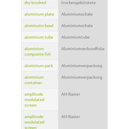
dry-brushed
trockengebürstete
aluminium plate
Aluminiumschale
aluminuim bowl
Aluminiumschale
aluminium tube
Aluminiumtube
aluminium
Aluminiumverbundfolie
composite foil
aluminium pack
Aluminiumverpackung
aluminium
Aluminiumverpackung
container
amplitude
AM Raster
modulated
screen
amplitude-
AM Raster
modulated
screen