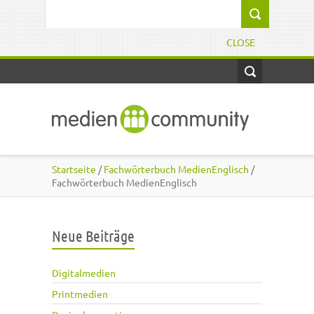
Direkt zum Inhalt
Suchformular
CLOSE
Startseite
/
Fachwörterbuch MedienEnglisch
/
Fachwörterbuch MedienEnglisch
Neue Beiträge
Digitalmedien
Printmedien