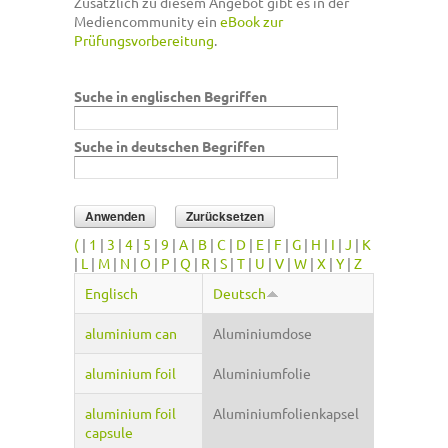
Zusätzlich zu diesem Angebot gibt es in der
Mediencommunity ein
eBook zur
Prüfungsvorbereitung
.
Suche in englischen Begriffen
Suche in deutschen Begriffen
(
|
1
|
3
|
4
|
5
|
9
|
A
|
B
|
C
|
D
|
E
|
F
|
G
|
H
|
I
|
J
|
K
|
L
|
M
|
N
|
O
|
P
|
Q
|
R
|
S
|
T
|
U
|
V
|
W
|
X
|
Y
|
Z
Englisch
Deutsch
aluminium can
Aluminiumdose
aluminium foil
Aluminiumfolie
aluminium foil
Aluminiumfolienkapsel
capsule