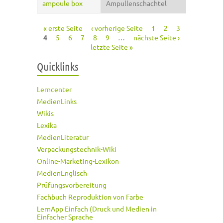
ampoule box
Ampullenschachtel
« erste Seite
‹ vorherige Seite
1
2
3
Seiten
4
5
6
7
8
9
…
nächste Seite ›
letzte Seite »
Quicklinks
Lerncenter
MedienLinks
Wikis
Lexika
MedienLiteratur
Verpackungstechnik-Wiki
Online-Marketing-Lexikon
MedienEnglisch
Prüfungsvorbereitung
Fachbuch Reproduktion von Farbe
LernApp Einfach (Druck und Medien in
Einfacher Sprache