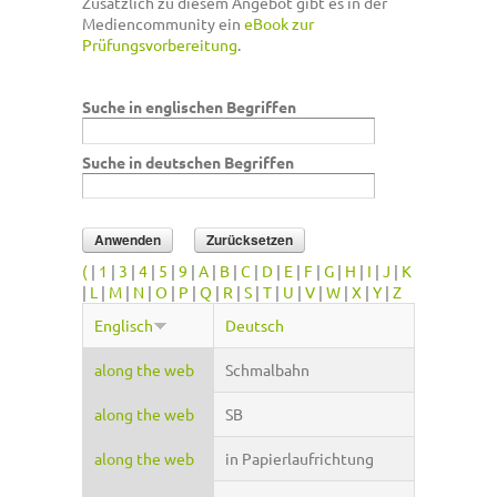
Zusätzlich zu diesem Angebot gibt es in der
Mediencommunity ein
eBook zur
Prüfungsvorbereitung
.
Suche in englischen Begriffen
Suche in deutschen Begriffen
(
|
1
|
3
|
4
|
5
|
9
|
A
|
B
|
C
|
D
|
E
|
F
|
G
|
H
|
I
|
J
|
K
|
L
|
M
|
N
|
O
|
P
|
Q
|
R
|
S
|
T
|
U
|
V
|
W
|
X
|
Y
|
Z
Englisch
Deutsch
along the web
Schmalbahn
along the web
SB
along the web
in Papierlaufrichtung