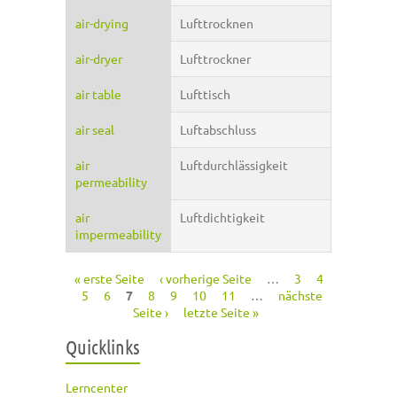
air-drying
Lufttrocknen
air-dryer
Lufttrockner
air table
Lufttisch
air seal
Luftabschluss
air
Luftdurchlässigkeit
permeability
air
Luftdichtigkeit
impermeability
« erste Seite
‹ vorherige Seite
…
3
4
Seiten
5
6
7
8
9
10
11
…
nächste
Seite ›
letzte Seite »
Quicklinks
Lerncenter