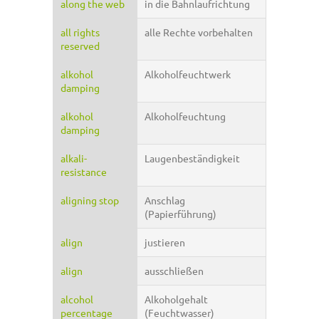
along the web
in die Bahnlaufrichtung
all rights
alle Rechte vorbehalten
reserved
alkohol
Alkoholfeuchtwerk
damping
alkohol
Alkoholfeuchtung
damping
alkali-
Laugenbeständigkeit
resistance
aligning stop
Anschlag
(Papierführung)
align
justieren
align
ausschließen
alcohol
Alkoholgehalt
percentage
(Feuchtwasser)