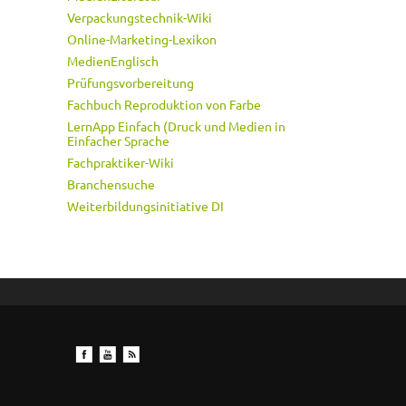
Verpackungstechnik-Wiki
Online-Marketing-Lexikon
MedienEnglisch
Prüfungsvorbereitung
Fachbuch Reproduktion von Farbe
LernApp Einfach (Druck und Medien in
Einfacher Sprache
Fachpraktiker-Wiki
Branchensuche
Weiterbildungsinitiative DI