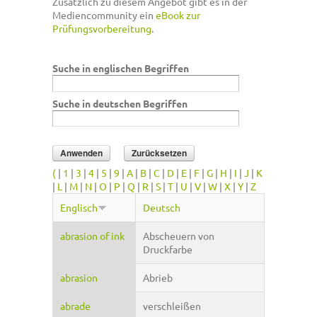
Zusätzlich zu diesem Angebot gibt es in der
Mediencommunity ein
eBook zur
Prüfungsvorbereitung
.
Suche in englischen Begriffen
Suche in deutschen Begriffen
(
|
1
|
3
|
4
|
5
|
9
|
A
|
B
|
C
|
D
|
E
|
F
|
G
|
H
|
I
|
J
|
K
|
L
|
M
|
N
|
O
|
P
|
Q
|
R
|
S
|
T
|
U
|
V
|
W
|
X
|
Y
|
Z
Englisch
Deutsch
abrasion of ink
Abscheuern von
Druckfarbe
abrasion
Abrieb
abrade
verschleißen