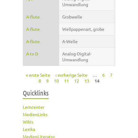
Umwandlung
A-flute
Grobwelle
A-flute
Wellpappenart, grobe
A-flute
A-Welle
A to D
Analog-Digital-
Umwandlung
« erste Seite
‹ vorherige Seite
…
6
7
Seiten
8
9
10
11
12
13
14
Quicklinks
Lerncenter
MedienLinks
Wikis
Lexika
MedienLiteratur