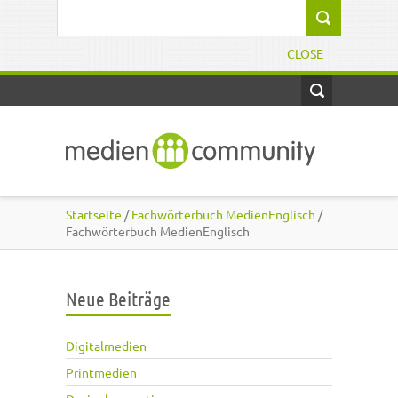
Direkt zum Inhalt
Suchformular
CLOSE
Startseite
/
Fachwörterbuch MedienEnglisch
/
Fachwörterbuch MedienEnglisch
Neue Beiträge
Digitalmedien
Printmedien