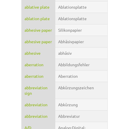
ablative plate
Ablationsplatte
ablation plate
Ablationsplatte
abhesive paper
Silikonpapier
abhesive paper
Abhäsivpapier
abhesive
abhäsiv
aberration
Abbildungsfehler
aberration
Aberration
abbreviation
Abkürzungszeichen
sign
abbreviation
Abkürzung
abbreviation
Abbreviatur
A/D
Analog-Digital-