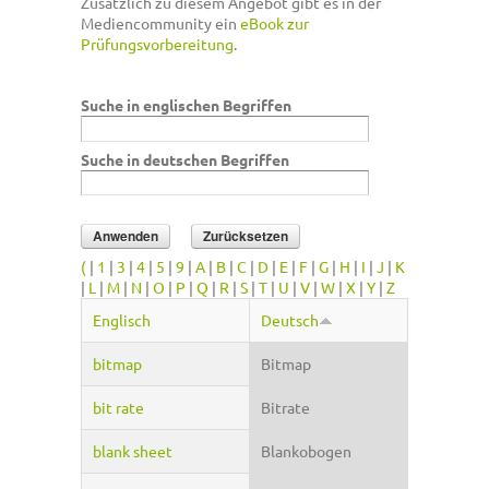
Zusätzlich zu diesem Angebot gibt es in der
Mediencommunity ein
eBook zur
Prüfungsvorbereitung
.
Suche in englischen Begriffen
Suche in deutschen Begriffen
(
|
1
|
3
|
4
|
5
|
9
|
A
|
B
|
C
|
D
|
E
|
F
|
G
|
H
|
I
|
J
|
K
|
L
|
M
|
N
|
O
|
P
|
Q
|
R
|
S
|
T
|
U
|
V
|
W
|
X
|
Y
|
Z
Englisch
Deutsch
bitmap
Bitmap
bit rate
Bitrate
blank sheet
Blankobogen