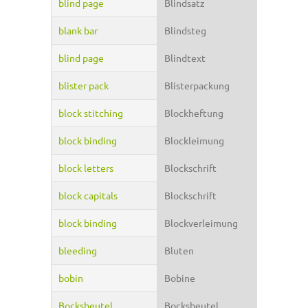
blind page
Blindsatz
blank bar
Blindsteg
blind page
Blindtext
blister pack
Blisterpackung
block stitching
Blockheftung
block binding
Blockleimung
block letters
Blockschrift
block capitals
Blockschrift
block binding
Blockverleimung
bleeding
Bluten
bobin
Bobine
Bocksbeutel
Bocksbeutel