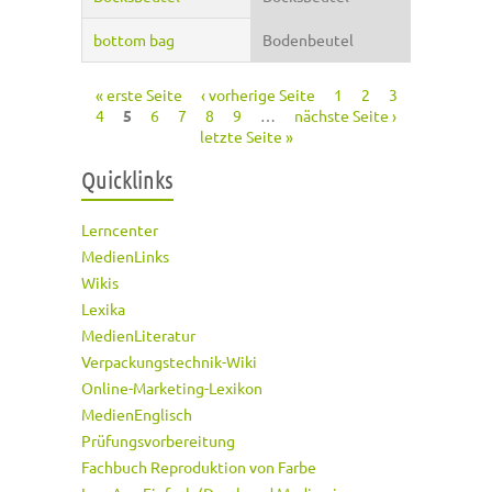
bottom bag
Bodenbeutel
« erste Seite
‹ vorherige Seite
1
2
3
Seiten
4
5
6
7
8
9
…
nächste Seite ›
letzte Seite »
Quicklinks
Lerncenter
MedienLinks
Wikis
Lexika
MedienLiteratur
Verpackungstechnik-Wiki
Online-Marketing-Lexikon
MedienEnglisch
Prüfungsvorbereitung
Fachbuch Reproduktion von Farbe