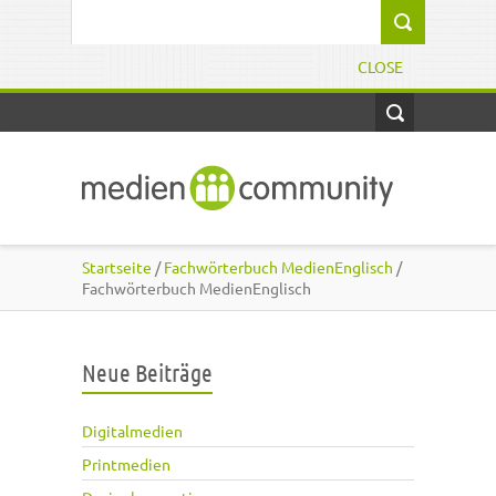
Direkt zum Inhalt
Suchformular
CLOSE
Startseite
/
Fachwörterbuch MedienEnglisch
/
Fachwörterbuch MedienEnglisch
Neue Beiträge
Digitalmedien
Printmedien