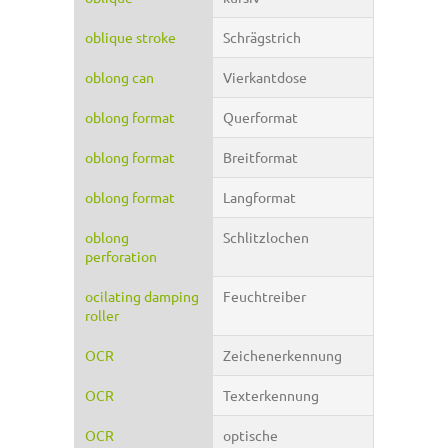
oblique stroke
Schrägstrich
oblong can
Vierkantdose
oblong format
Querformat
oblong format
Breitformat
oblong format
Langformat
oblong
Schlitzlochen
perforation
ocilating damping
Feuchtreiber
roller
OCR
Zeichenerkennung
OCR
Texterkennung
OCR
optische