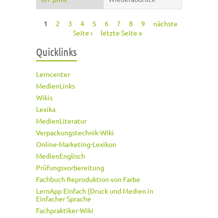
1
2
3
4
5
6
7
8
9
nächste
Seiten
Seite ›
letzte Seite »
Quicklinks
Lerncenter
MedienLinks
Wikis
Lexika
MedienLiteratur
Verpackungstechnik-Wiki
Online-Marketing-Lexikon
MedienEnglisch
Prüfungsvorbereitung
Fachbuch Reproduktion von Farbe
LernApp Einfach (Druck und Medien in
Einfacher Sprache
Fachpraktiker-Wiki