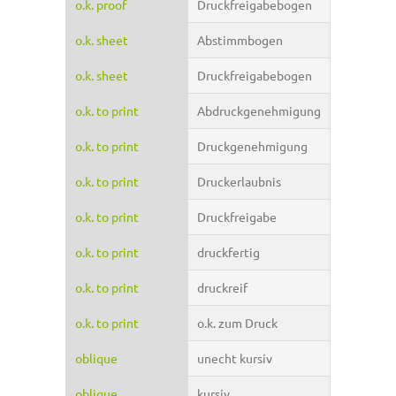
o.k. proof
Druckfreigabebogen
o.k. sheet
Abstimmbogen
o.k. sheet
Druckfreigabebogen
o.k. to print
Abdruckgenehmigung
o.k. to print
Druckgenehmigung
o.k. to print
Druckerlaubnis
o.k. to print
Druckfreigabe
o.k. to print
druckfertig
o.k. to print
druckreif
o.k. to print
o.k. zum Druck
oblique
unecht kursiv
oblique
kursiv