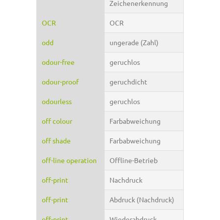
Zeichenerkennung
OCR
OCR
odd
ungerade (Zahl)
odour-free
geruchlos
odour-proof
geruchdicht
odourless
geruchlos
off colour
Farbabweichung
off shade
Farbabweichung
off-line operation
Offline-Betrieb
off-print
Nachdruck
off-print
Abdruck (Nachdruck)
off-print
Wiederabdruck