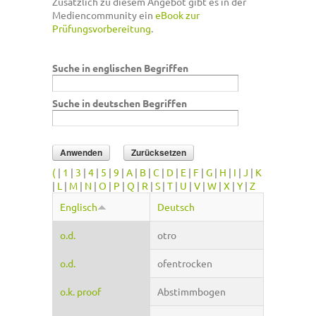
Zusätzlich zu diesem Angebot gibt es in der
Mediencommunity ein
eBook zur
Prüfungsvorbereitung
.
Suche in englischen Begriffen
Suche in deutschen Begriffen
(
|
1
|
3
|
4
|
5
|
9
|
A
|
B
|
C
|
D
|
E
|
F
|
G
|
H
|
I
|
J
|
K
|
L
|
M
|
N
|
O
|
P
|
Q
|
R
|
S
|
T
|
U
|
V
|
W
|
X
|
Y
|
Z
Englisch
Deutsch
o.d.
otro
o.d.
ofentrocken
o.k. proof
Abstimmbogen