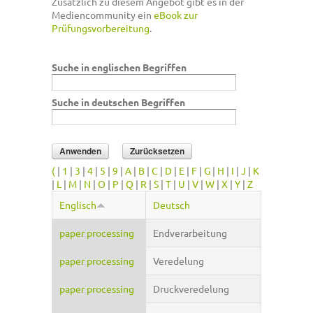
Zusätzlich zu diesem Angebot gibt es in der
Mediencommunity ein
eBook zur
Prüfungsvorbereitung
.
Suche in englischen Begriffen
Suche in deutschen Begriffen
(
|
1
|
3
|
4
|
5
|
9
|
A
|
B
|
C
|
D
|
E
|
F
|
G
|
H
|
I
|
J
|
K
|
L
|
M
|
N
|
O
|
P
|
Q
|
R
|
S
|
T
|
U
|
V
|
W
|
X
|
Y
|
Z
Englisch
Deutsch
paper processing
Endverarbeitung
paper processing
Veredelung
paper processing
Druckveredelung