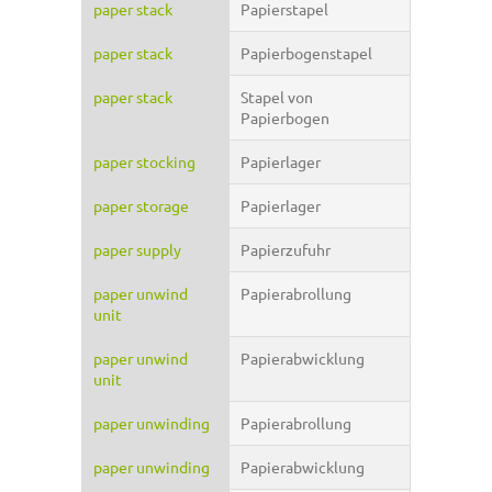
paper stack
Papierstapel
paper stack
Papierbogenstapel
paper stack
Stapel von
Papierbogen
paper stocking
Papierlager
paper storage
Papierlager
paper supply
Papierzufuhr
paper unwind
Papierabrollung
unit
paper unwind
Papierabwicklung
unit
paper unwinding
Papierabrollung
paper unwinding
Papierabwicklung