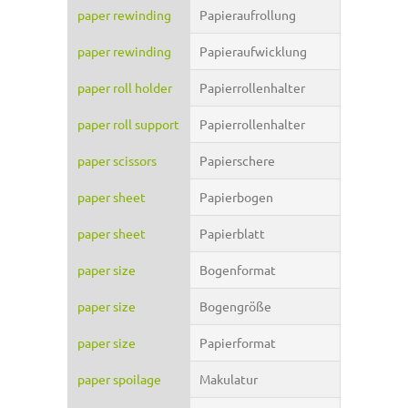
paper rewinding
Papieraufrollung
paper rewinding
Papieraufwicklung
paper roll holder
Papierrollenhalter
paper roll support
Papierrollenhalter
paper scissors
Papierschere
paper sheet
Papierbogen
paper sheet
Papierblatt
paper size
Bogenformat
paper size
Bogengröße
paper size
Papierformat
paper spoilage
Makulatur