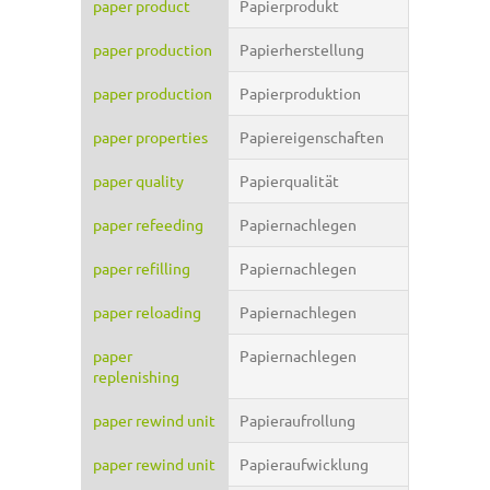
paper product
Papierprodukt
paper production
Papierherstellung
paper production
Papierproduktion
paper properties
Papiereigenschaften
paper quality
Papierqualität
paper refeeding
Papiernachlegen
paper refilling
Papiernachlegen
paper reloading
Papiernachlegen
paper
Papiernachlegen
replenishing
paper rewind unit
Papieraufrollung
paper rewind unit
Papieraufwicklung