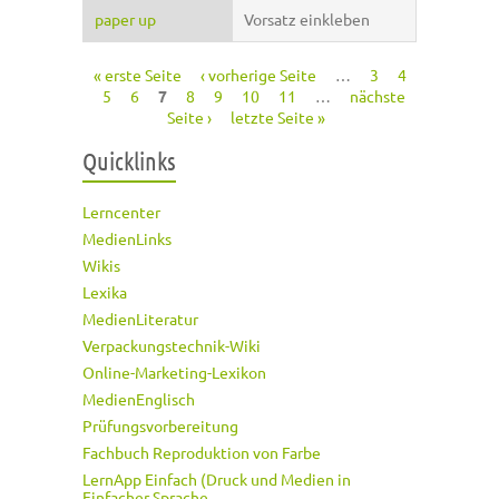
paper up
Vorsatz einkleben
« erste Seite
‹ vorherige Seite
…
3
4
Seiten
5
6
7
8
9
10
11
…
nächste
Seite ›
letzte Seite »
Quicklinks
Lerncenter
MedienLinks
Wikis
Lexika
MedienLiteratur
Verpackungstechnik-Wiki
Online-Marketing-Lexikon
MedienEnglisch
Prüfungsvorbereitung
Fachbuch Reproduktion von Farbe
LernApp Einfach (Druck und Medien in
Einfacher Sprache