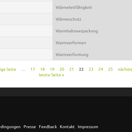
Wärmeleitfähigkeit
Wärmeschutz
Warmhalteverpackung
Warmverformen
Warmverformung
ige Seite
…
17
18
19
20
21
22
23
24
25
nächste
letzte Seite »
edingungen
Presse
Feedback
Kontakt
Impressum