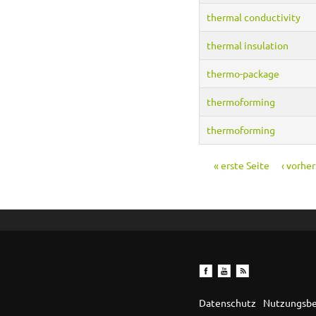
thermal conductivity
thermal insulation
thermo-package
thermoforming
thermoforming
« erste Seite
‹ vorher
Seiten
Datenschutz
Nutzungsb