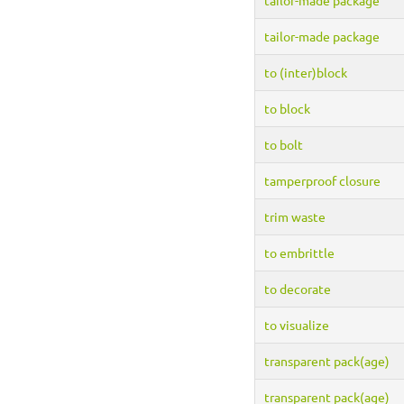
tailor-made package
to (inter)block
to block
to bolt
tamperproof closure
trim waste
to embrittle
to decorate
to visualize
transparent pack(age)
transparent pack(age)