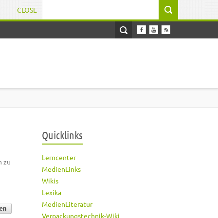
CLOSE
Suchformular
Quicklinks
Lerncenter
h zu
MedienLinks
Wikis
Lexika
MedienLiteratur
Verpackungstechnik-Wiki