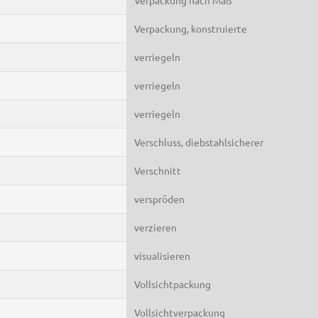
Verpackung, konstruierte
verriegeln
verriegeln
verriegeln
Verschluss, diebstahlsicherer
Verschnitt
verspröden
verzieren
visualisieren
Vollsichtpackung
Vollsichtverpackung