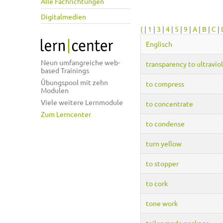
Alle Fachrichtungen
Digitalmedien
(
|
1
|
3
|
4
|
5
|
9
|
A
|
B
|
C
|
Englisch
Neun umfangreiche web-
transparency to ultravio
based Trainings
Übungspool mit zehn
to compress
Modulen
Viele weitere Lernmodule
to concentrate
Zum Lerncenter
to condense
turn yellow
to stopper
to cork
tone work
tailor-made package