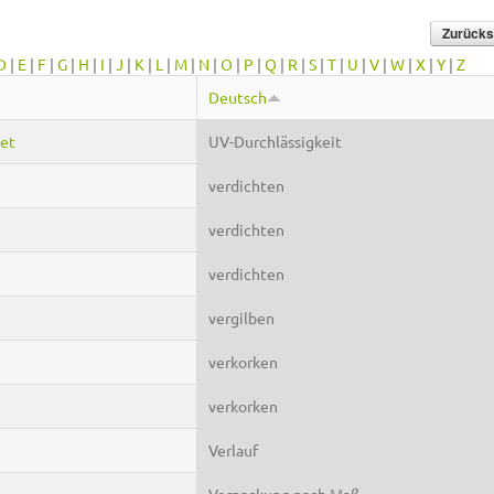
D
|
E
|
F
|
G
|
H
|
I
|
J
|
K
|
L
|
M
|
N
|
O
|
P
|
Q
|
R
|
S
|
T
|
U
|
V
|
W
|
X
|
Y
|
Z
Deutsch
let
UV-Durchlässigkeit
verdichten
verdichten
verdichten
vergilben
verkorken
verkorken
Verlauf
Verpackung nach Maß