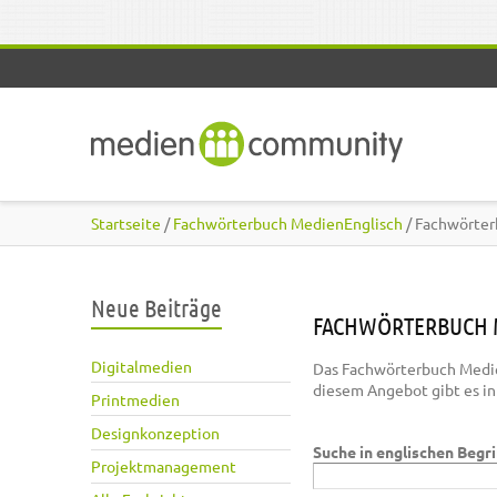
Direkt zum Inhalt
Startseite
/
Fachwörterbuch MedienEnglisch
/ Fachwörter
Neue Beiträge
FACHWÖRTERBUCH 
Digitalmedien
Das Fachwörterbuch Medie
diesem Angebot gibt es i
Printmedien
Designkonzeption
Suche in englischen Begr
Projektmanagement