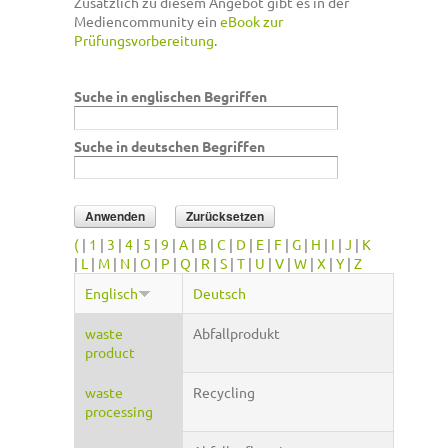
Zusätzlich zu diesem Angebot gibt es in der
Mediencommunity ein
eBook zur
Prüfungsvorbereitung
.
Suche in englischen Begriffen
Suche in deutschen Begriffen
(
|
1
|
3
|
4
|
5
|
9
|
A
|
B
|
C
|
D
|
E
|
F
|
G
|
H
|
I
|
J
|
K
|
L
|
M
|
N
|
O
|
P
|
Q
|
R
|
S
|
T
|
U
|
V
|
W
|
X
|
Y
|
Z
Englisch
Deutsch
waste
Abfallprodukt
product
waste
Recycling
processing