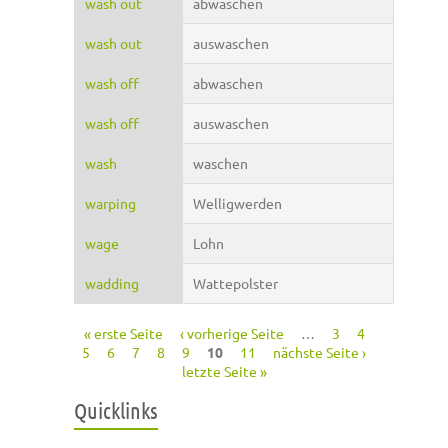
wash out
abwaschen
wash out
auswaschen
wash off
abwaschen
wash off
auswaschen
wash
waschen
warping
Welligwerden
wage
Lohn
wadding
Wattepolster
« erste Seite
‹ vorherige Seite
…
3
4
Seiten
5
6
7
8
9
10
11
nächste Seite ›
letzte Seite »
Quicklinks