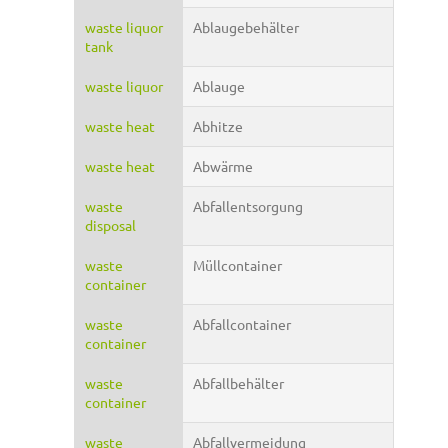
waste liquor
Ablaugebehälter
tank
waste liquor
Ablauge
waste heat
Abhitze
waste heat
Abwärme
waste
Abfallentsorgung
disposal
waste
Müllcontainer
container
waste
Abfallcontainer
container
waste
Abfallbehälter
container
waste
Abfallvermeidung