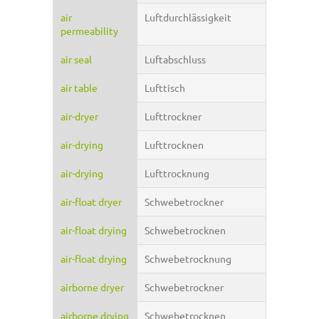
air
Luftdurchlässigkeit
permeability
air seal
Luftabschluss
air table
Lufttisch
air-dryer
Lufttrockner
air-drying
Lufttrocknen
air-drying
Lufttrocknung
air-float dryer
Schwebetrockner
air-float drying
Schwebetrocknen
air-float drying
Schwebetrocknung
airborne dryer
Schwebetrockner
airborne drying
Schwebetrocknen