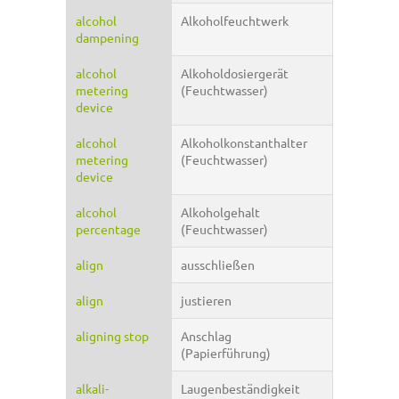
alcohol
Alkoholfeuchtwerk
dampening
alcohol
Alkoholdosiergerät
metering
(Feuchtwasser)
device
alcohol
Alkoholkonstanthalter
metering
(Feuchtwasser)
device
alcohol
Alkoholgehalt
percentage
(Feuchtwasser)
align
ausschließen
align
justieren
aligning stop
Anschlag
(Papierführung)
alkali-
Laugenbeständigkeit