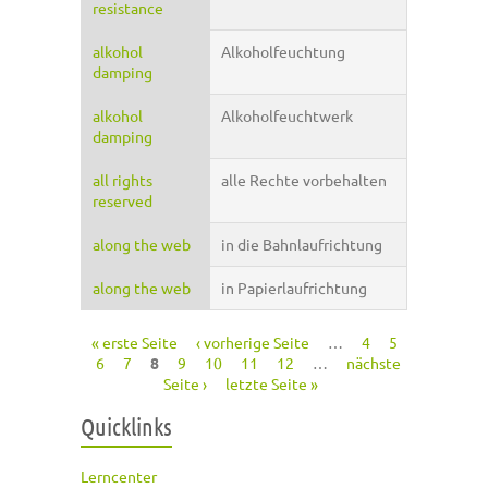
resistance
alkohol
Alkoholfeuchtung
damping
alkohol
Alkoholfeuchtwerk
damping
all rights
alle Rechte vorbehalten
reserved
along the web
in die Bahnlaufrichtung
along the web
in Papierlaufrichtung
« erste Seite
‹ vorherige Seite
…
4
5
Seiten
6
7
8
9
10
11
12
…
nächste
Seite ›
letzte Seite »
Quicklinks
Lerncenter