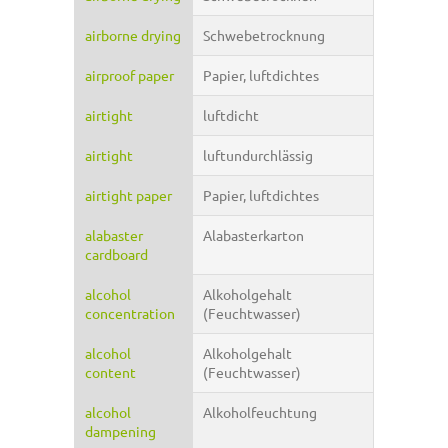
airborne drying
Schwebetrocknung
airproof paper
Papier, luftdichtes
airtight
luftdicht
airtight
luftundurchlässig
airtight paper
Papier, luftdichtes
alabaster
Alabasterkarton
cardboard
alcohol
Alkoholgehalt
concentration
(Feuchtwasser)
alcohol
Alkoholgehalt
content
(Feuchtwasser)
alcohol
Alkoholfeuchtung
dampening