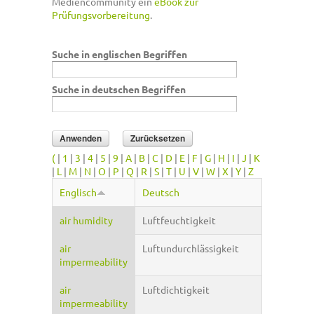
Mediencommunity ein
eBook zur
Prüfungsvorbereitung
.
Suche in englischen Begriffen
Suche in deutschen Begriffen
(
|
1
|
3
|
4
|
5
|
9
|
A
|
B
|
C
|
D
|
E
|
F
|
G
|
H
|
I
|
J
|
K
|
L
|
M
|
N
|
O
|
P
|
Q
|
R
|
S
|
T
|
U
|
V
|
W
|
X
|
Y
|
Z
Englisch
Deutsch
air humidity
Luftfeuchtigkeit
air
Luftundurchlässigkeit
impermeability
air
Luftdichtigkeit
impermeability