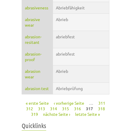
abrasiveness
Abriebfähigkeit
abrasive
Abrieb
wear
abrasion-
abriebfest
resitant
abrasion-
abriebfest
proof
abrasion
Abrieb
wear
abrasion test
Abriebprüfung
« erste Seite
‹ vorherige Seite
…
311
Seiten
312
313
314
315
316
317
318
319
nächste Seite ›
letzte Seite »
Quicklinks