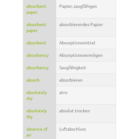
absorbent
Papier, saugfähiges
paper
absorbent
absorbierendes Papier
paper
absorbent
Absorptionsmittel
absorbency
Absorptionsvermögen
absorbency
Saugfähigkeit
absorb
absorbieren
absolutely
atro
dry
absolutely
absolut trocken
dry
absence of
Luftabschluss
air