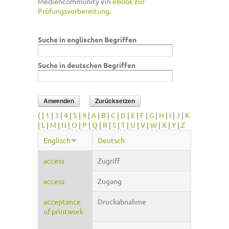
Mediencommunity ein
eBook zur
Prüfungsvorbereitung
.
Suche in englischen Begriffen
Suche in deutschen Begriffen
(
|
1
|
3
|
4
|
5
|
9
|
A
|
B
|
C
|
D
|
E
|
F
|
G
|
H
|
I
|
J
|
K
|
L
|
M
|
N
|
O
|
P
|
Q
|
R
|
S
|
T
|
U
|
V
|
W
|
X
|
Y
|
Z
Englisch
Deutsch
access
Zugriff
access
Zugang
acceptance
Druckabnahme
of printwork