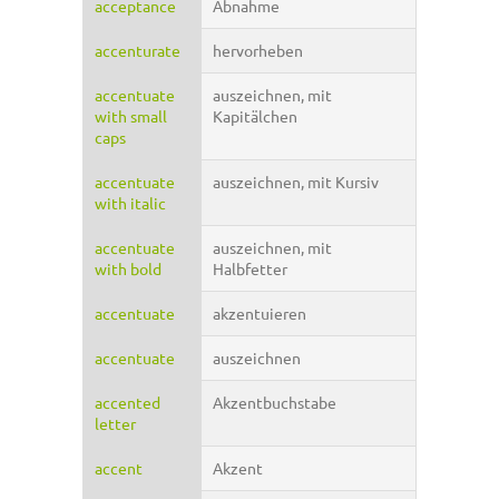
acceptance
Abnahme
accenturate
hervorheben
accentuate
auszeichnen, mit
with small
Kapitälchen
caps
accentuate
auszeichnen, mit Kursiv
with italic
accentuate
auszeichnen, mit
with bold
Halbfetter
accentuate
akzentuieren
accentuate
auszeichnen
accented
Akzentbuchstabe
letter
accent
Akzent