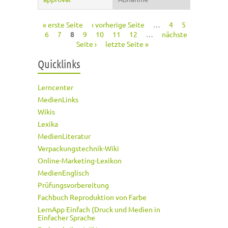
« erste Seite
‹ vorherige Seite
…
4
5
Seiten
6
7
8
9
10
11
12
…
nächste
Seite ›
letzte Seite »
Quicklinks
Lerncenter
MedienLinks
Wikis
Lexika
MedienLiteratur
Verpackungstechnik-Wiki
Online-Marketing-Lexikon
MedienEnglisch
Prüfungsvorbereitung
Fachbuch Reproduktion von Farbe
LernApp Einfach (Druck und Medien in
Einfacher Sprache