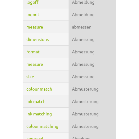
logoff
Abmeldung
logout
Abmeldung
measure
abmessen
dimensions
Abmessung
format
Abmessung
measure
Abmessung
size
Abmessung
colour match
Abmusterung
ink match
Abmusterung
ink matching
Abmusterung
colour matching
Abmusterung
approval
Abnahme