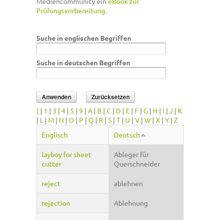
Mediencommunity ein
eBook zur
Prüfungsvorbereitung
.
Suche in englischen Begriffen
Suche in deutschen Begriffen
(
|
1
|
3
|
4
|
5
|
9
|
A
|
B
|
C
|
D
|
E
|
F
|
G
|
H
|
I
|
J
|
K
|
L
|
M
|
N
|
O
|
P
|
Q
|
R
|
S
|
T
|
U
|
V
|
W
|
X
|
Y
|
Z
Englisch
Deutsch
layboy for sheet
Ableger für
cutter
Querschneider
reject
ablehnen
rejection
Ablehnung