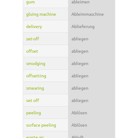
gum
ableimen
gluing machine
Ableimmaschine
delivery
Ablieferung
set-off
abliegen
offset
abliegen
smudging
abliegen
offsetting
abliegen
smearing
abliegen
set off
abliegen
peeling
Ablösen
surface peeling
Ablösen
waste air
Abluft