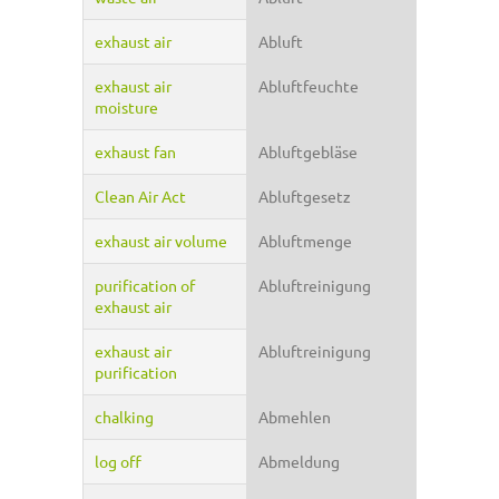
exhaust air
Abluft
exhaust air
Abluftfeuchte
moisture
exhaust fan
Abluftgebläse
Clean Air Act
Abluftgesetz
exhaust air volume
Abluftmenge
purification of
Abluftreinigung
exhaust air
exhaust air
Abluftreinigung
purification
chalking
Abmehlen
log off
Abmeldung