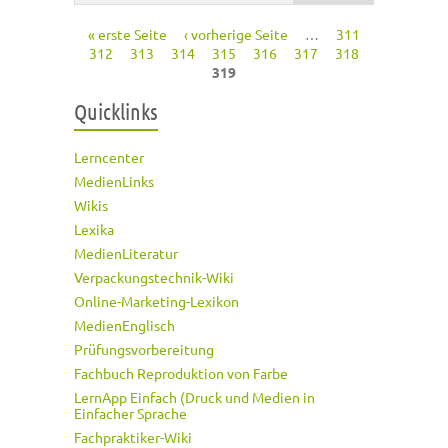
« erste Seite
‹ vorherige Seite
…
311
Seiten
312
313
314
315
316
317
318
319
Quicklinks
Lerncenter
MedienLinks
Wikis
Lexika
MedienLiteratur
Verpackungstechnik-Wiki
Online-Marketing-Lexikon
MedienEnglisch
Prüfungsvorbereitung
Fachbuch Reproduktion von Farbe
LernApp Einfach (Druck und Medien in
Einfacher Sprache
Fachpraktiker-Wiki