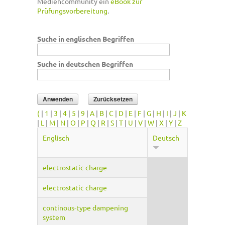
Mediencommunity ein
eBook zur
Prüfungsvorbereitung
.
Suche in englischen Begriffen
Suche in deutschen Begriffen
(
|
1
|
3
|
4
|
5
|
9
|
A
|
B
|
C
|
D
|
E
|
F
|
G
|
H
|
I
|
J
|
K
|
L
|
M
|
N
|
O
|
P
|
Q
|
R
|
S
|
T
|
U
|
V
|
W
|
X
|
Y
|
Z
Englisch
Deutsch
electrostatic charge
electrostatic charge
continous-type dampening
system