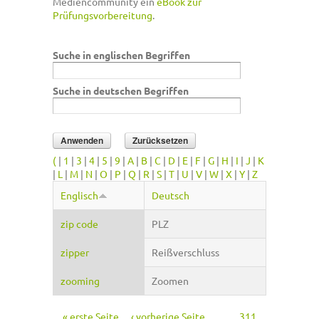
Mediencommunity ein
eBook zur
Prüfungsvorbereitung
.
Suche in englischen Begriffen
Suche in deutschen Begriffen
(
|
1
|
3
|
4
|
5
|
9
|
A
|
B
|
C
|
D
|
E
|
F
|
G
|
H
|
I
|
J
|
K
|
L
|
M
|
N
|
O
|
P
|
Q
|
R
|
S
|
T
|
U
|
V
|
W
|
X
|
Y
|
Z
Englisch
Deutsch
zip code
PLZ
zipper
Reißverschluss
zooming
Zoomen
« erste Seite
‹ vorherige Seite
…
311