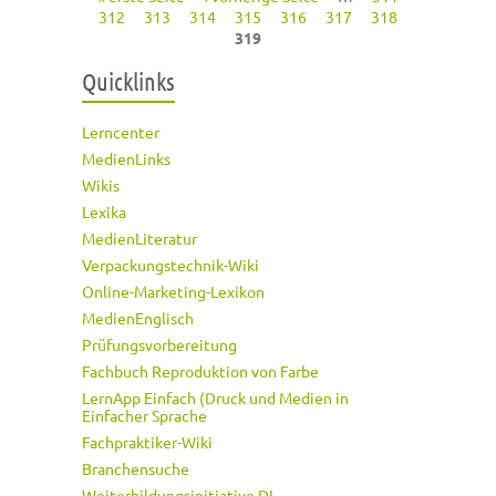
Seiten
312
313
314
315
316
317
318
319
Quicklinks
Lerncenter
MedienLinks
Wikis
Lexika
MedienLiteratur
Verpackungstechnik-Wiki
Online-Marketing-Lexikon
MedienEnglisch
Prüfungsvorbereitung
Fachbuch Reproduktion von Farbe
LernApp Einfach (Druck und Medien in
Einfacher Sprache
Fachpraktiker-Wiki
Branchensuche
Weiterbildungsinitiative DI