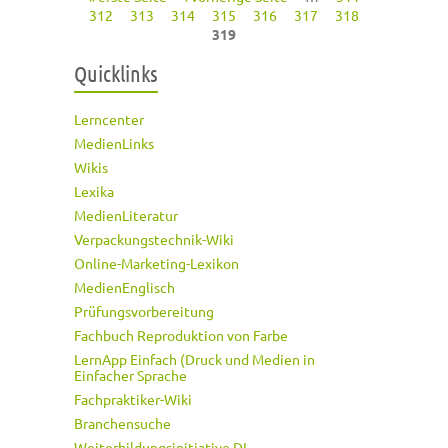
Seiten
312
313
314
315
316
317
318
319
Quicklinks
Lerncenter
MedienLinks
Wikis
Lexika
MedienLiteratur
Verpackungstechnik-Wiki
Online-Marketing-Lexikon
MedienEnglisch
Prüfungsvorbereitung
Fachbuch Reproduktion von Farbe
LernApp Einfach (Druck und Medien in
Einfacher Sprache
Fachpraktiker-Wiki
Branchensuche
Weiterbildungsinitiative DI