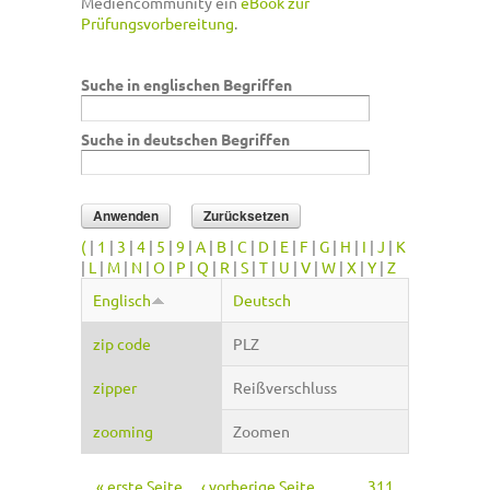
Mediencommunity ein
eBook zur
Prüfungsvorbereitung
.
Suche in englischen Begriffen
Suche in deutschen Begriffen
(
|
1
|
3
|
4
|
5
|
9
|
A
|
B
|
C
|
D
|
E
|
F
|
G
|
H
|
I
|
J
|
K
|
L
|
M
|
N
|
O
|
P
|
Q
|
R
|
S
|
T
|
U
|
V
|
W
|
X
|
Y
|
Z
Englisch
Deutsch
zip code
PLZ
zipper
Reißverschluss
zooming
Zoomen
« erste Seite
‹ vorherige Seite
…
311