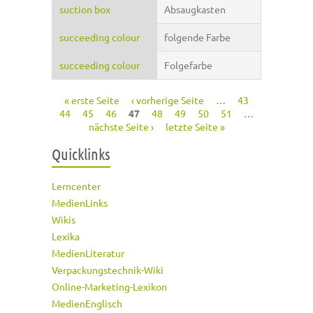
suction box
Absaugkasten
succeeding colour
folgende Farbe
succeeding colour
Folgefarbe
« erste Seite
‹ vorherige Seite
…
43
Seiten
44
45
46
47
48
49
50
51
…
nächste Seite ›
letzte Seite »
Quicklinks
Lerncenter
MedienLinks
Wikis
Lexika
MedienLiteratur
Verpackungstechnik-Wiki
Online-Marketing-Lexikon
MedienEnglisch