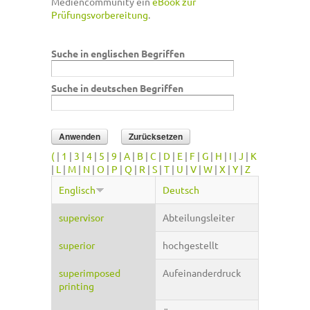
Mediencommunity ein
eBook zur
Prüfungsvorbereitung
.
Suche in englischen Begriffen
Suche in deutschen Begriffen
(
|
1
|
3
|
4
|
5
|
9
|
A
|
B
|
C
|
D
|
E
|
F
|
G
|
H
|
I
|
J
|
K
|
L
|
M
|
N
|
O
|
P
|
Q
|
R
|
S
|
T
|
U
|
V
|
W
|
X
|
Y
|
Z
Englisch
Deutsch
supervisor
Abteilungsleiter
superior
hochgestellt
superimposed
Aufeinanderdruck
printing