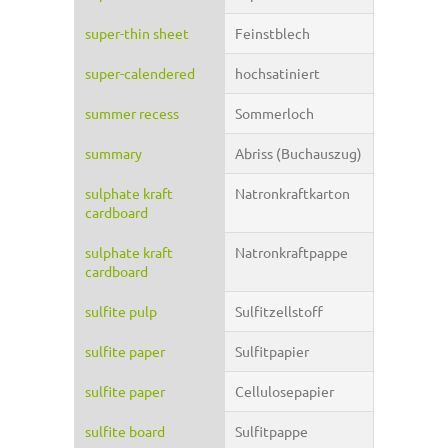
super-thin sheet
Feinstblech
super-calendered
hochsatiniert
summer recess
Sommerloch
summary
Abriss (Buchauszug)
sulphate kraft
Natronkraftkarton
cardboard
sulphate kraft
Natronkraftpappe
cardboard
sulfite pulp
Sulfitzellstoff
sulfite paper
Sulfitpapier
sulfite paper
Cellulosepapier
sulfite board
Sulfitpappe