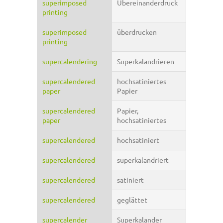
superimposed
Übereinanderdruck
printing
superimposed
überdrucken
printing
supercalendering
Superkalandrieren
supercalendered
hochsatiniertes
paper
Papier
supercalendered
Papier,
paper
hochsatiniertes
supercalendered
hochsatiniert
supercalendered
superkalandriert
supercalendered
satiniert
supercalendered
geglättet
supercalender
Superkalander