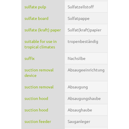
sulfate pulp
Sulfatzellstoff
sulfate board
Sulfatpappe
sulfate (kraft) paper
Sulfat(kraft)papier
suitable for use in
tropenbeständig
tropical climates
suffix
Nachsilbe
suction removal
Absaugeeinrichtung
device
suction removal
Absaugung
suction hood
Absaugungshaube
suction hood
Absaughaube
suction feeder
Sauganleger