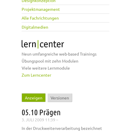
Designkonzeption
Projektmanagement
Alle Fachrichtungen
Digitalmedien
Neun umfangreiche web-based Trainings
Übungspool mit zehn Modulen
Viele weitere Lernmodule
Zum Lerncenter
Anzeigen
(aktiver Reiter)
Versionen
Haupt-Reiter
05.10 Prägen
3. JULI 2009 11:39
–
In der Druckweiterverarbeitung bezeichnet