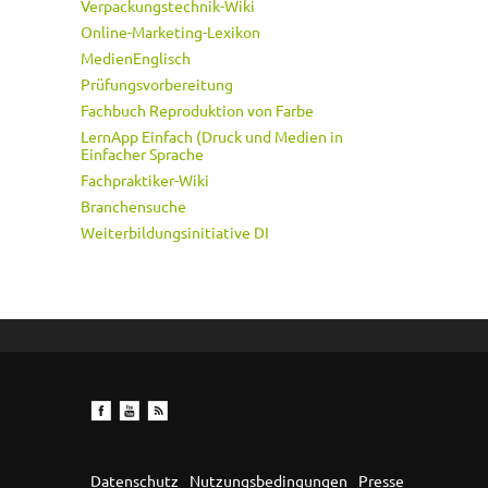
Verpackungstechnik-Wiki
Online-Marketing-Lexikon
MedienEnglisch
Prüfungsvorbereitung
Fachbuch Reproduktion von Farbe
LernApp Einfach (Druck und Medien in
Einfacher Sprache
Fachpraktiker-Wiki
Branchensuche
Weiterbildungsinitiative DI
Datenschutz
Nutzungsbedingungen
Presse