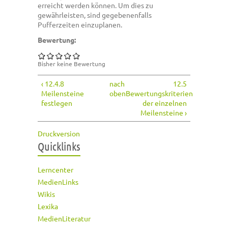
erreicht werden können. Um dies zu
gewährleisten, sind gegebenenfalls
Pufferzeiten einzuplanen.
Bewertung:
Bisher keine Bewertung
‹ 12.4.8
nach
12.5
Meilensteine
oben
Bewertungskriterien
festlegen
der einzelnen
Meilensteine ›
Druckversion
Quicklinks
Lerncenter
MedienLinks
Wikis
Lexika
MedienLiteratur