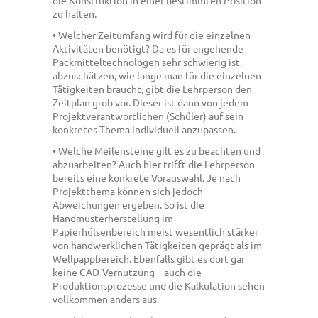
die Konstruktion in einer bestimmten Position
zu halten.
• Welcher Zeitumfang wird für die einzelnen
Aktivitäten benötigt? Da es für angehende
Packmitteltechnologen sehr schwierig ist,
abzuschätzen, wie lange man für die einzelnen
Tätigkeiten braucht, gibt die Lehrperson den
Zeitplan grob vor. Dieser ist dann von jedem
Projektverantwortlichen (Schüler) auf sein
konkretes Thema individuell anzupassen.
• Welche Meilensteine gilt es zu beachten und
abzuarbeiten? Auch hier trifft die Lehrperson
bereits eine konkrete Vorauswahl. Je nach
Projektthema können sich jedoch
Abweichungen ergeben. So ist die
Handmusterherstellung im
Papierhülsenbereich meist wesentlich stärker
von handwerklichen Tätigkeiten geprägt als im
Wellpappbereich. Ebenfalls gibt es dort gar
keine CAD-Vernutzung – auch die
Produktionsprozesse und die Kalkulation sehen
vollkommen anders aus.