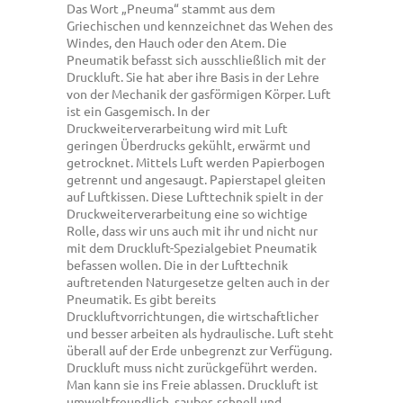
Das Wort „Pneuma“ stammt aus dem
Griechischen und kennzeichnet das Wehen des
Windes, den Hauch oder den Atem. Die
Pneumatik befasst sich ausschließlich mit der
Druckluft. Sie hat aber ihre Basis in der Lehre
von der Mechanik der gasförmigen Körper. Luft
ist ein Gasgemisch. In der
Druckweiterverarbeitung wird mit Luft
geringen Überdrucks gekühlt, erwärmt und
getrocknet. Mittels Luft werden Papierbogen
getrennt und angesaugt. Papierstapel gleiten
auf Luftkissen. Diese Lufttechnik spielt in der
Druckweiterverarbeitung eine so wichtige
Rolle, dass wir uns auch mit ihr und nicht nur
mit dem Druckluft-Spezialgebiet Pneumatik
befassen wollen. Die in der Lufttechnik
auftretenden Naturgesetze gelten auch in der
Pneumatik. Es gibt bereits
Druckluftvorrichtungen, die wirtschaftlicher
und besser arbeiten als hydraulische. Luft steht
überall auf der Erde unbegrenzt zur Verfügung.
Druckluft muss nicht zurückgeführt werden.
Man kann sie ins Freie ablassen. Druckluft ist
umweltfreundlich, sauber, schnell und