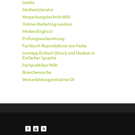
Lexika
MedienLiteratur
Verpackungstechnik-Wiki
Online-Marketing-Lexikon
MedienEnglisch
Prüfungsvorbereitung
Fachbuch Reproduktion von Farbe
LernApp Einfach (Druck und Medien in
Einfacher Sprache
Fachpraktiker-Wiki
Branchensuche
Weiterbildungsinitiative DI