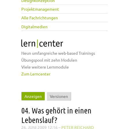
Designkonzeption
Projektmanagement
Alle Fachrichtungen
Digitalmedien
Neun umfangreiche web-based Trainings
Übungspool mit zehn Modulen
Viele weitere Lernmodule
Zum Lerncenter
Anzeigen
(aktiver Reiter)
Versionen
Haupt-Reiter
04. Was gehört in einen
Lebenslauf?
26. JUNI 2009 12:16
–
PETER REICHARD