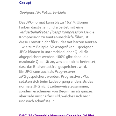
Group)
Geeignet für: Fotos, Verläufe
Das JPG-Format kann bis zu 16,7 Millionen
Farben darstellen und arbeitet mit einer
verlustbehafteten (lossy) Kompression
. Da die
Kompression zu Kantenunschärfe führt, ist
diese Format nicht für Bilder mit harten Kanten
– wie zum Beispiel Vektorgrafiken – geeignet.
JPGs können in unterschiedlicher Qualität
abgepeichert werden. 100% gibt dabei die
maximale Qualität an, was aber nicht bedeutet,
dass das Bild verlustfrei gespeichert wird.
Ein JPG kann auch als
Progressives
JPG
gespeichert werden. Progressive JPGs
setzten sich beim Ladevorgang anders als das
normale JPG nicht zeilenweise zusammen,
sondern erscheinen von Beginn an als ganzes,
aber sehr unscharfes Bild, welches sich nach
und nach scharf stellt.
PNG-24 (
Portable Network Graphics
, 24 Bit)