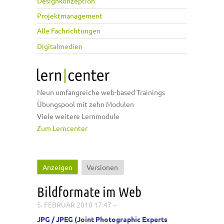
Designkonzeption
Projektmanagement
Alle Fachrichtungen
Digitalmedien
Neun umfangreiche web-based Trainings
Übungspool mit zehn Modulen
Viele weitere Lernmodule
Zum Lerncenter
Anzeigen
(aktiver Reiter)
Versionen
Haupt-Reiter
Bildformate im Web
5. FEBRUAR 2010 17:47
–
JPG / JPEG (Joint Photographic Experts