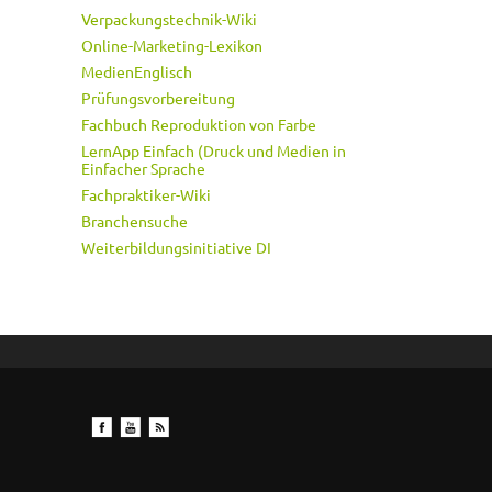
Verpackungstechnik-Wiki
Online-Marketing-Lexikon
MedienEnglisch
Prüfungsvorbereitung
Fachbuch Reproduktion von Farbe
LernApp Einfach (Druck und Medien in
Einfacher Sprache
Fachpraktiker-Wiki
Branchensuche
Weiterbildungsinitiative DI