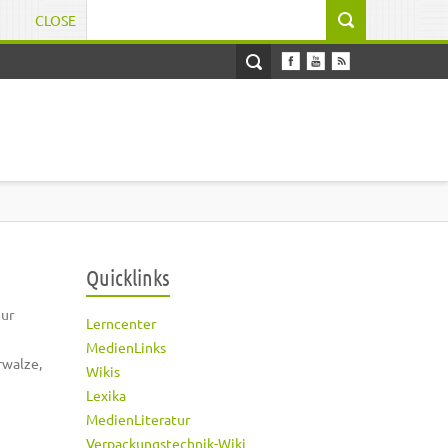
CLOSE
Suchformular
Quicklinks
zur
Lerncenter
MedienLinks
rwalze,
Wikis
Lexika
MedienLiteratur
Verpackungstechnik-Wiki