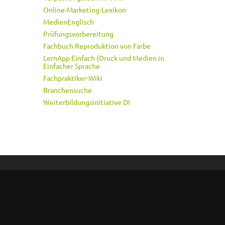
Online-Marketing-Lexikon
MedienEnglisch
Prüfungsvorbereitung
Fachbuch Reproduktion von Farbe
LernApp Einfach (Druck und Medien in
Einfacher Sprache
Fachpraktiker-Wiki
Branchensuche
Weiterbildungsinitiative DI