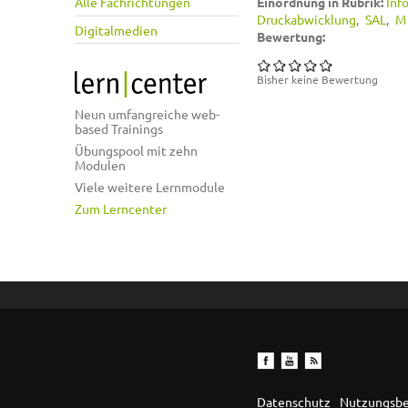
Alle Fachrichtungen
Einordnung in Rubrik:
Inf
Druckabwicklung
SAL
M
Digitalmedien
Bewertung:
Bisher keine Bewertung
Neun umfangreiche web-
based Trainings
Übungspool mit zehn
Modulen
Viele weitere Lernmodule
Zum Lerncenter
Datenschutz
Nutzungsb